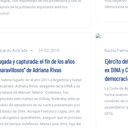
muy negativo.
sigual, con impunidad de los poderosos y con la
democracia nu
yoría de la población impotente ante los
usos”.
duardo Andrade
19-02-2019
Karina Palm
gada y capturada: el fin de los años
Ejército de
maravillosos” de Adriana Rivas
ex DINA y 
democraci
 habría fugado en el año 2011 a Argentina y luego
Australia. Adriana Rivas, exagente de la DINA y ex
La Corte de A
cretaria de Manuel “Mamo” Contreras, fue
forma unánime 
pturada este martes en Sídney, Australia, ante un
nombres de lo
dido de extradición en su contra presentado por
ascendieron al
 Estado de Chile. Aunque Francisco Ugás, uno de
2016.
s abogados querellantes, aseguró que el proceso
rá de tiempo indefinido, María Luisa Ortiz, hija del