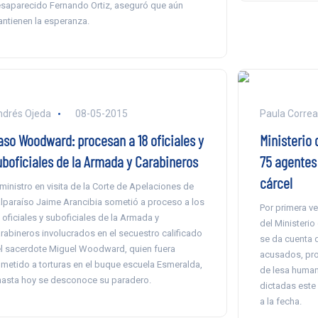
saparecido Fernando Ortiz, aseguró que aún
ntienen la esperanza.
drés Ojeda
08-05-2015
Paula Correa
aso Woodward: procesan a 18 oficiales y
Ministerio 
uboficiales de la Armada y Carabineros
75 agentes 
cárcel
 ministro en visita de la Corte de Apelaciones de
lparaíso Jaime Arancibia sometió a proceso a los
Por primera v
 oficiales y suboficiales de la Armada y
del Ministerio
rabineros involucrados en el secuestro calificado
se da cuenta d
l sacerdote Miguel Woodward, quien fuera
acusados, pr
metido a torturas en el buque escuela Esmeralda,
de lesa humani
hasta hoy se desconoce su paradero.
dictadas este 
a la fecha.