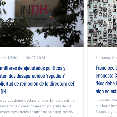
Fernanda Ar
ario UChile
08-07-2024
Francisco U
amiliares de ejecutados políticos y
encuesta C
etenidos desaparecidos “repudian”
“Nos debe l
licitud de remoción de la directora del
algo no es
NDH
El sondeo reve
s agrupaciones destacaron que dicho organismo
que los milita
a estado bajo cuestionamiento por parte de los
Estado, algo q
ctores cuyo interés es que este país siga siendo