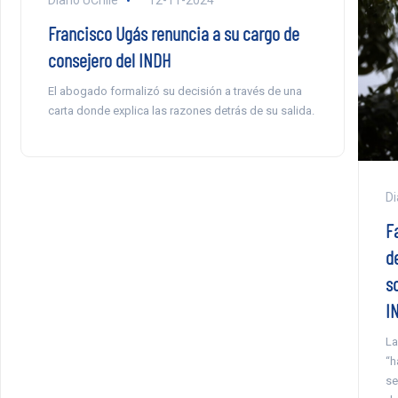
Diario UChile
12-11-2024
Francisco Ugás renuncia a su cargo de
consejero del INDH
El abogado formalizó su decisión a través de una
carta donde explica las razones detrás de su salida.
Di
F
d
so
I
La
“h
se