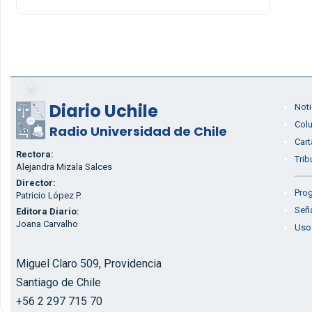
Diario Uchile
Noti
Col
Radio Universidad de Chile
Cart
Rectora:
Trib
Alejandra Mizala Salces
Director:
Prog
Patricio López P.
Seña
Editora Diario:
Joana Carvalho
Uso
Miguel Claro 509, Providencia
Santiago de Chile
+56 2 297 715 70