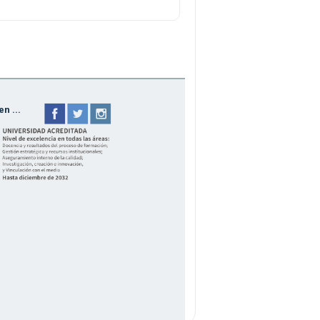
n ...