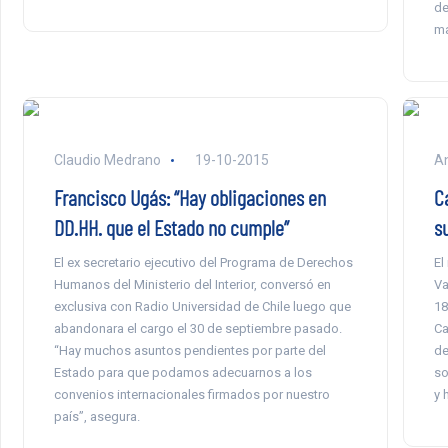
de
ma
Claudio Medrano
19-10-2015
An
Francisco Ugás: “Hay obligaciones en
C
DD.HH. que el Estado no cumple”
s
El ex secretario ejecutivo del Programa de Derechos
El
Humanos del Ministerio del Interior, conversó en
Va
exclusiva con Radio Universidad de Chile luego que
18
abandonara el cargo el 30 de septiembre pasado.
Ca
“Hay muchos asuntos pendientes por parte del
de
Estado para que podamos adecuarnos a los
so
convenios internacionales firmados por nuestro
y 
país”, asegura.