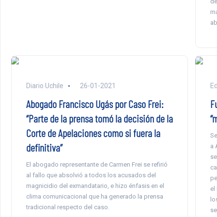
de
ma
ab
Diario Uchile
26-01-2021
E
Abogado Francisco Ugás por Caso Frei:
Fu
“Parte de la prensa tomó la decisión de la
“
Corte de Apelaciones como si fuera la
Se
definitiva”
a 
se
El abogado representante de Carmen Frei se refirió
ca
al fallo que absolvió a todos los acusados del
pe
magnicidio del exmandatario, e hizo énfasis en el
el
clima comunicacional que ha generado la prensa
lo
tradicional respecto del caso.
se