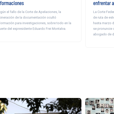
nformaciones
enfrentar a
gún el fallo de la Corte de Apelaciones, la
La Corte Federa
cineración de la documentación ocultó
de ruta de es
formación para investigaciones, sobre todo en la
hasta marzo d
erte del expresidente Eduardo Frei Montalva.
se pronuncie c
abogado de d