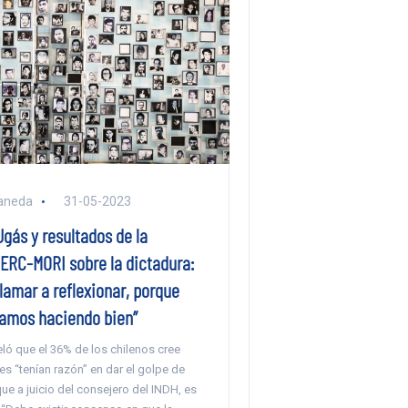
aneda
31-05-2023
gás y resultados de la
ERC-MORI sobre la dictadura:
lamar a reflexionar, porque
tamos haciendo bien”
ló que el 36% de los chilenos cree
res “tenían razón” en dar el golpe de
ue a juicio del consejero del INDH, es