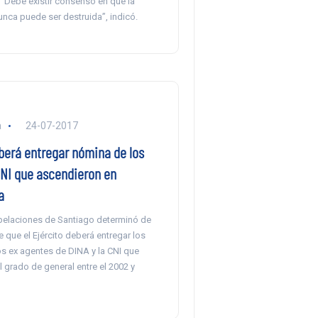
 “Debe existir consenso en que la
nca puede ser destruida”, indicó.
a
24-07-2017
berá entregar nómina de los
CNI que ascendieron en
a
pelaciones de Santiago determinó de
que el Ejército deberá entregar los
s ex agentes de DINA y la CNI que
 grado de general entre el 2002 y