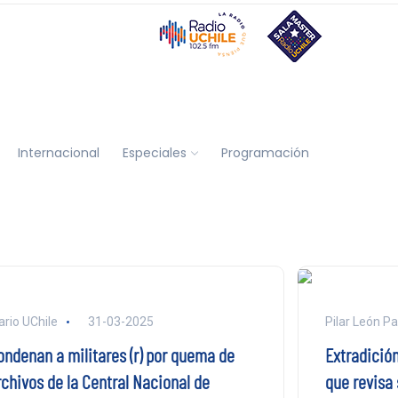
Internacional
Especiales
Programación
ario UChile
31-03-2025
Pilar León P
ondenan a militares (r) por quema de
Extradición
rchivos de la Central Nacional de
que revisa