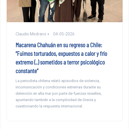
Claudio Medrano
04-05-2026
Macarena Chahuán en su regreso a Chile:
“Fuimos torturados, expuestos a calor y frío
extremo (..) sometidos a terror psicológico
constante”
La periodista chilena relató episodios de violencia,
incomunicación y condiciones extremas durante su
detención en alta mar por parte de fuerzas israelíes,
apuntando también a la complicidad de Grecia y
cuestionando la respuesta internacional.