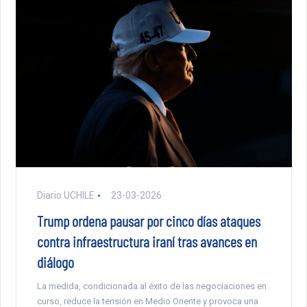
Diario UCHILE
23-03-2026
Trump ordena pausar por cinco días ataques
contra infraestructura iraní tras avances en
diálogo
La medida, condicionada al éxito de las negociaciones en
curso, reduce la tensión en Medio Oriente y provoca una