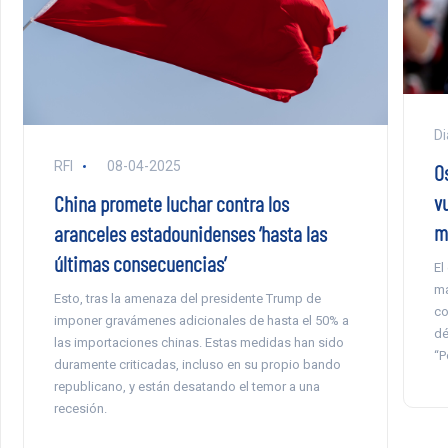
Di
RFI
08-04-2025
O
v
China promete luchar contra los
m
aranceles estadounidenses ‘hasta las
últimas consecuencias’
El
ma
Esto, tras la amenaza del presidente Trump de
co
imponer gravámenes adicionales de hasta el 50% a
dé
las importaciones chinas. Estas medidas han sido
“P
duramente criticadas, incluso en su propio bando
republicano, y están desatando el temor a una
recesión.