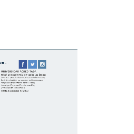
n ...