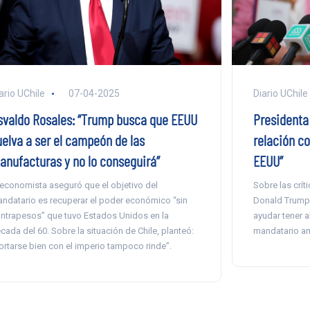
ario UChile
07-04-2025
Diario UChile
svaldo Rosales: “Trump busca que EEUU
Presidenta 
uelva a ser el campeón de las
relación c
anufacturas y no lo conseguirá”
EEUU”
 economista aseguró que el objetivo del
Sobre las crít
ndatario es recuperar el poder económico “sin
Donald Trump,
ntrapesos” que tuvo Estados Unidos en la
ayudar tener a
cada del 60. Sobre la situación de Chile, planteó:
mandatario am
ortarse bien con el imperio tampoco rinde”.