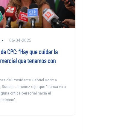
06-04-2025
de CPC: “Hay que cuidar la
omercial que tenemos con
icas del Presidente Gabriel Boric a
 Susana Jiménez dijo que “nunca va a
lguna crítica personal hacia el
ericano”.