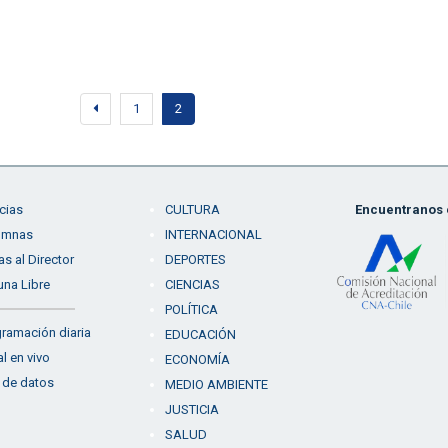
1
2
cias
CULTURA
Encuentranos e
umnas
INTERNACIONAL
as al Director
DEPORTES
una Libre
CIENCIAS
POLÍTICA
ramación diaria
EDUCACIÓN
l en vivo
ECONOMÍA
 de datos
MEDIO AMBIENTE
JUSTICIA
SALUD