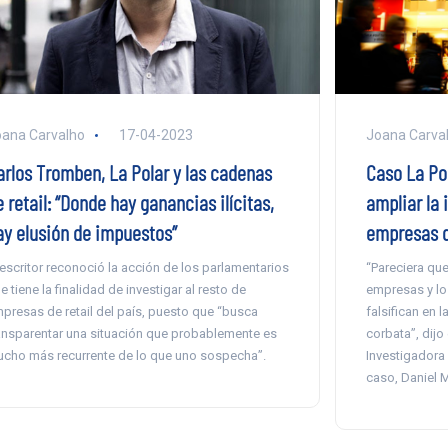
ana Carvalho
17-04-2023
Joana Carva
arlos Tromben, La Polar y las cadenas
Caso La Po
 retail: “Donde hay ganancias ilícitas,
ampliar la 
ay elusión de impuestos”
empresas d
 escritor reconoció la acción de los parlamentarios
“Pareciera que
e tiene la finalidad de investigar al resto de
empresas y lo
presas de retail del país, puesto que “busca
falsifican en l
ansparentar una situación que probablemente es
corbata”, dijo
cho más recurrente de lo que uno sospecha”.
Investigadora
caso, Daniel 