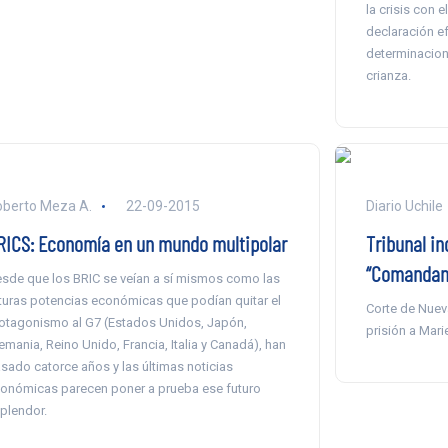
la crisis con 
declaración ef
determinacion
crianza.
berto Meza A.
22-09-2015
Diario Uchile
RICS: Economía en un mundo multipolar
Tribunal in
“Comandan
sde que los BRIC se veían a sí mismos como las
turas potencias económicas que podían quitar el
Corte de Nuev
otagonismo al G7 (Estados Unidos, Japón,
prisión a Mari
emania, Reino Unido, Francia, Italia y Canadá), han
sado catorce años y las últimas noticias
onómicas parecen poner a prueba ese futuro
plendor.