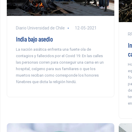
Diario Universidad de Chile
12-05-2021
RF
India bajo asedio
I
La nación asiática enfrenta una fuerte ola de
c
contagios y fallecidos por el Covid 19. En las calles
las personas corren para conseguir una cama en un
Ho
hospital, oxígeno para sus familiares o que los
eq
muertos reciban como corresponde los honores
fo
fúnebres que dicta la religión hindú.
pa
de
te
en