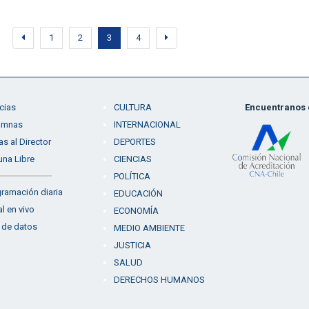
1
2
3
4
cias
CULTURA
Encuentranos e
umnas
INTERNACIONAL
as al Director
DEPORTES
una Libre
CIENCIAS
POLÍTICA
ramación diaria
EDUCACIÓN
l en vivo
ECONOMÍA
 de datos
MEDIO AMBIENTE
JUSTICIA
SALUD
DERECHOS HUMANOS