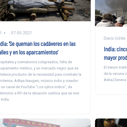
I
07-05-2021
Diario Uchile
ndia: ‘Se queman los cadáveres en las
India: cinc
alles y en los aparcamientos’
mayor prod
spitales y crematorios colapsados, falta de
El Serum Insti
uipamiento médico, y un mercado negro que se
de la vacuna c
rtalece producto de la necesidad para combatir la
Astra/Zeneca 
ndemia. Adtiya Naugain, músico indio y creador
 un canal de YouTube “Los ojitos indios”, da
stimonio a RFI de la situación caótica que se vive
 India.