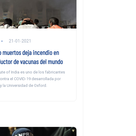
21-01-2021
o muertos deja incendio en
uctor de vacunas del mundo
tute of India es uno de los fabricantes
ontra el COVID-19 desarrollada por
y la Universidad de Oxford.