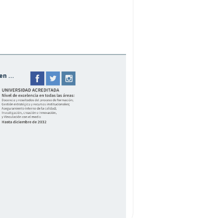
n ...