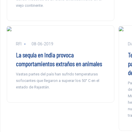
viejo continente.
RFI
08-06-2019
Di
La sequía en India provoca
T
comportamientos extraños en animales
p
d
Vastas partes del país han sufrido temperaturas
sofocantes que llegaron a superar los 50° C en el
Pa
estado de Rajastán.
de
Mi
he
nu
tr