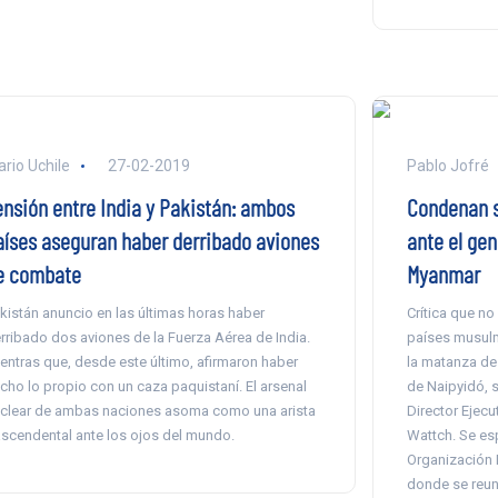
ario Uchile
27-02-2019
Pablo Jofré
ensión entre India y Pakistán: ambos
Condenan s
aíses aseguran haber derribado aviones
ante el gen
e combate
Myanmar
kistán anuncio en las últimas horas haber
Crítica que no
rribado dos aviones de la Fuerza Aérea de India.
países musul
entras que, desde este último, afirmaron haber
la matanza de
cho lo propio con un caza paquistaní. El arsenal
de Naipyidó, 
clear de ambas naciones asoma como una arista
Director Ejecu
ascendental ante los ojos del mundo.
Wattch. Se es
Organización P
donde se reun