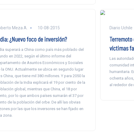
berto Meza A.
10-08-2015
Diario Uchile
ndia: ¿Nuevo foco de inversión?
Terremoto 
víctimas fa
dia superará a China como país más poblado del
ndo en 2022, según el último informe del
Las autoridade
partamento de Asuntos Económicos y Sociales
comunidad int
 la ONU. Actualmente se ubica en segundo lugar
humanitaria. E
as China, que tiene mil 380 millones. Y para 2050 la
ochenta años,
blación de la India explicará el 19 por ciento de la
al rededor de 
blación global, mientras que China, el 18 por
ento, por lo que ambos países sumarán el 37 por
ento de la población del orbe. De allí las obvias
zones por las que los inversores se han fijado en
a zona.