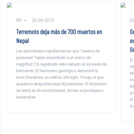
RFI
25-04-2015
Di
Terremoto deja más de 700 muertos en
G
Nepal
e
G
Las autoridades nepalíes temen que “cientos de
personas” hayan sucumbido a un sismo de
El
magnitud 7,9, registrado este sábado al noroeste de
In
Katmandú. El fenómeno geológico derrumbó la
Ma
torre Dharahara, un edificio del siglo 19 bajo el que
má
quedaron atrapadas unas 50 personas. El fenómeno
Re
se sintió en el monte Everest, donde se produjeron
pr
avalanchas.
el
Gu