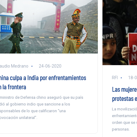
audio Medrano
24-06-2020
hina culpa a India por enfrentamientos
RFI
18-
 la frontera
Las mujeres
protestas e
 ministro de Defensa chino aseguró que su país
dió al gobierno indio que sancione a los
La movilizació
sponsables de lo que calificaron “una
enfrentamient
ovocación unilateral”.
orden que se 
personas.