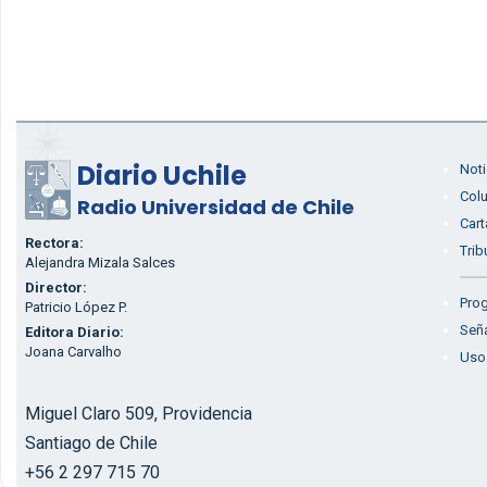
Diario Uchile
Noti
Col
Radio Universidad de Chile
Cart
Rectora:
Trib
Alejandra Mizala Salces
Director:
Prog
Patricio López P.
Seña
Editora Diario:
Joana Carvalho
Uso
Miguel Claro 509, Providencia
Santiago de Chile
+56 2 297 715 70