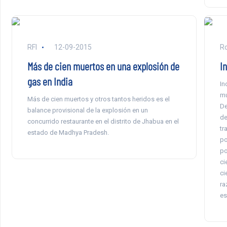
RFI
12-09-2015
Ro
Más de cien muertos en una explosión de
I
gas en India
In
mu
Más de cien muertos y otros tantos heridos es el
De
balance provisional de la explosión en un
de
concurrido restaurante en el distrito de Jhabua en el
tr
estado de Madhya Pradesh.
po
po
ci
ci
ra
es