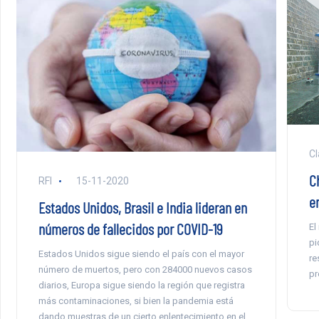
Cl
C
RFI
15-11-2020
en
Estados Unidos, Brasil e India lideran en
números de fallecidos por COVID-19
El
pi
Estados Unidos sigue siendo el país con el mayor
re
número de muertos, pero con 284000 nuevos casos
pr
diarios, Europa sigue siendo la región que registra
más contaminaciones, si bien la pandemia está
dando muestras de un cierto enlentecimiento en el