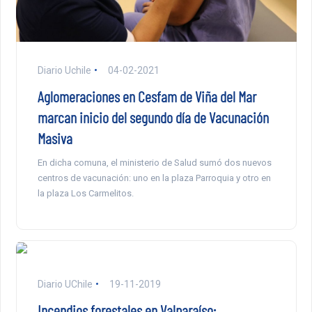
Diario Uchile
04-02-2021
Aglomeraciones en Cesfam de Viña del Mar
marcan inicio del segundo día de Vacunación
Masiva
En dicha comuna, el ministerio de Salud sumó dos nuevos
centros de vacunación: uno en la plaza Parroquia y otro en
la plaza Los Carmelitos.
Diario UChile
19-11-2019
Incendios forestales en Valparaíso: