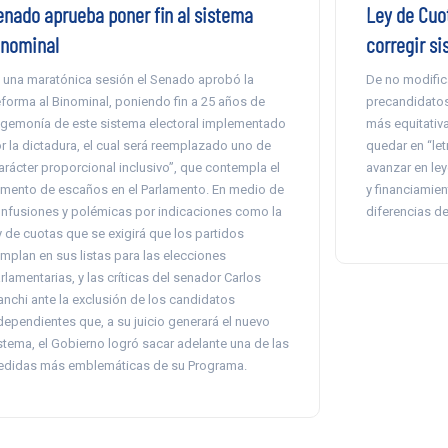
enado aprueba poner fin al sistema
Ley de Cuo
inominal
corregir s
 una maratónica sesión el Senado aprobó la
De no modific
forma al Binominal, poniendo fin a 25 años de
precandidatos
gemonía de este sistema electoral implementado
más equitativ
r la dictadura, el cual será reemplazado uno de
quedar en “let
arácter proporcional inclusivo”, que contempla el
avanzar en ley
mento de escaños en el Parlamento. En medio de
y financiamie
nfusiones y polémicas por indicaciones como la
diferencias d
y de cuotas que se exigirá que los partidos
mplan en sus listas para las elecciones
rlamentarias, y las críticas del senador Carlos
anchi ante la exclusión de los candidatos
dependientes que, a su juicio generará el nuevo
stema, el Gobierno logró sacar adelante una de las
didas más emblemáticas de su Programa.