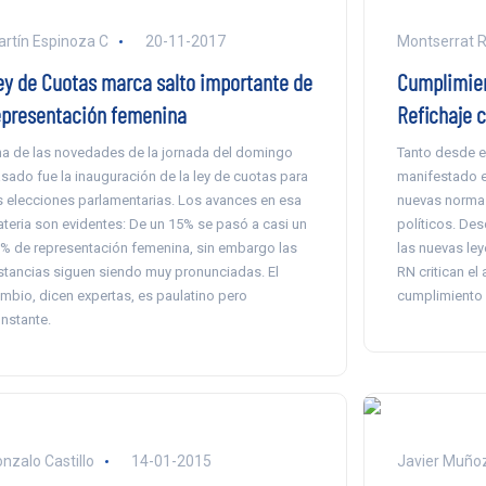
rtín Espinoza C
20-11-2017
Montserrat R
ey de Cuotas marca salto importante de
Cumplimien
epresentación femenina
Refichaje c
a de las novedades de la jornada del domingo
Tanto desde e
sado fue la inauguración de la ley de cuotas para
manifestado en
s elecciones parlamentarias. Los avances en esa
nuevas normas
teria son evidentes: De un 15% se pasó a casi un
políticos. Des
% de representación femenina, sin embargo las
las nuevas le
stancias siguen siendo muy pronunciadas. El
RN critican el 
mbio, dicen expertas, es paulatino pero
cumplimiento 
nstante.
nzalo Castillo
14-01-2015
Javier Muño