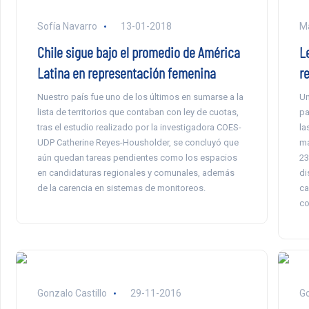
Sofía Navarro
13-01-2018
Ma
Chile sigue bajo el promedio de América
L
Latina en representación femenina
r
Nuestro país fue uno de los últimos en sumarse a la
Un
lista de territorios que contaban con ley de cuotas,
pa
tras el estudio realizado por la investigadora COES-
la
UDP Catherine Reyes-Housholder, se concluyó que
ma
aún quedan tareas pendientes como los espacios
23
en candidaturas regionales y comunales, además
di
de la carencia en sistemas de monitoreos.
ca
co
Gonzalo Castillo
29-11-2016
Go