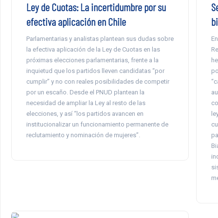
Ley de Cuotas: La incertidumbre por su
S
efectiva aplicación en Chile
b
Parlamentarias y analistas plantean sus dudas sobre
En
la efectiva aplicación de la Ley de Cuotas en las
Re
próximas elecciones parlamentarias, frente a la
he
inquietud que los partidos lleven candidatas “por
po
cumplir” y no con reales posibilidades de competir
“c
por un escaño. Desde el PNUD plantean la
au
necesidad de ampliar la Ley al resto de las
co
elecciones, y así “los partidos avancen en
le
institucionalizar un funcionamiento permanente de
cu
reclutamiento y nominación de mujeres”.
pa
Bi
in
si
me