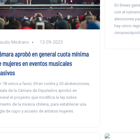
En líneas gene
con el número
elecciones pa
hay cinco reg
circunscripció
audio Medrano
13-09-2023
ámara aprobó en general cuota mínima
e mujeres en eventos musicales
asivos
r 78 votos a favor, 39 en contra y 20 abstenciones,
 sala de la Cámara de Diputados aprobó en
neral el proyecto que modifica la ley sobre
mento de la música chilena, para establecer una
gla de cupo y acceso de artistas mujeres.