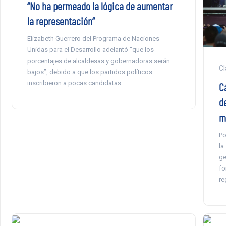
“No ha permeado la lógica de aumentar
la representación”
Elizabeth Guerrero del Programa de Naciones
Unidas para el Desarrollo adelantó “que los
porcentajes de alcaldesas y gobernadoras serán
Cl
bajos”, debido a que los partidos políticos
inscribieron a pocas candidatas.
C
d
m
Po
la
ge
fo
re