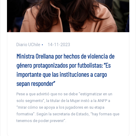
Diario UChile
14-11-2023
Ministra Orellana por hechos de violencia de
género protagonizados por futbolistas: “Es
importante que las instituciones a cargo
sepan responder”
Pese a que advirtió que no se debe “estigmatizar en un
solo segmento”, la titular de la Mujer instó a la ANFP a
“mirar cómo se apoya a los jugadores en su etapa
formativa”. Según la secretaria de Estado, “hay formas que
tenemos de poder prevenir”.