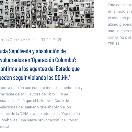
Esta consulta s
el llamado a l
ciudadano pue
último plebisc
unos meses en
con un 92 por 
más González F.
01-12-2020
TPP-11.
ucía Sepúlveda y absolución de
nvolucrados en ‘Operación Colombo’:
Confirma a los agentes del Estado que
ueden seguir violando los DD.HH.”
 conversación con nuestro medio, la periodista y
militante del MIR, autora del libro
‘119 de
sotros’
, señaló que el fallo de la Corte de
elaciones de Santiago que absolvió a los
entes de la DINA involucrados en la ‘Operación
lombo’ es “una nueva provocación” del Poder
dicial.