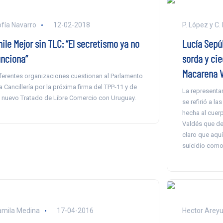
fía Navarro
12-02-2018
P. López y C
ile Mejor sin TLC: “El secretismo ya no
Lucía Sepúl
unciona”
sorda y cie
Macarena V
ferentes organizaciones cuestionan al Parlamento
la Cancillería por la próxima firma del TPP-11 y de
La representa
 nuevo Tratado de Libre Comercio con Uruguay.
se refirió a l
hecha al cuer
Valdés que des
claro que aquí
suicidio como 
mila Medina
17-04-2016
Hector Arey