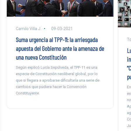
Camilo Villa J.
09-03-2021
Suma urgencia al TPP-11: la arriesgada
To
apuesta del Gobierno ante la amenaza de
L
una nueva Constitución
i
“
Según explicó Lucía Sepúlveda, el TPP-11 es una
especie de Constitución neoliberal global, por lo
p
que si llegara a aprobarse dificultaría una serie de
cambios que pudiera hacer la Convención
En
Constituyente.
ex
no
Ap
ag
Co
Ju