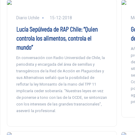
Diario Uchile
15-12-2018
Mo
Lucía Sepúlveda de RAP Chile: “Quien
G
controla los alimentos, controla el
d
mundo”
Añ
pr
En conversación con Radio Universidad de Chile, la
de
periodista y encargada del área de semillas y
si
transgénicos de la Red de Acción en Plaguicidas y
se
sus Alternativas señaló que la posibilidad de
Co
reflotar la ley Monsanto de la mano del TPP 11
po
implicaría ceder soberanía. “Nuestras leyes en vez
ag
de ponerse a tono con las de la OCDE, se sintonizan
pr
con los intereses de las grandes trasnacionales”,
aseveró la profesional.