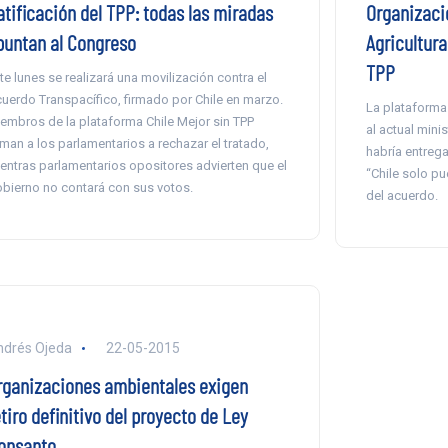
atificación del TPP: todas las miradas
Organizaci
puntan al Congreso
Agricultur
TPP
te lunes se realizará una movilización contra el
uerdo Transpacífico, firmado por Chile en marzo.
La plataforma
embros de la plataforma Chile Mejor sin TPP
al actual mini
aman a los parlamentarios a rechazar el tratado,
habría entreg
entras parlamentarios opositores advierten que el
“Chile solo p
bierno no contará con sus votos.
del acuerdo.
drés Ojeda
22-05-2015
rganizaciones ambientales exigen
tiro definitivo del proyecto de Ley
onsanto