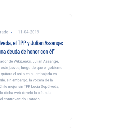
rade
11-04-2019
veda, el TPP y Julian Assange:
na deuda de honor con él”
dador de WikiLeaks, Julian Assange,
 este jueves, luego de que el gobierno
 quitara el asilo en su embajada en
ile, sin embargo, la vocera de la
hile mejor sin TPP, Lucía Sepúlveda,
o dicha web develó la cláusula
el controvertido Tratado