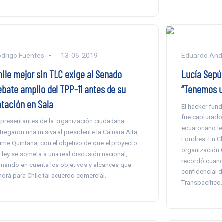
drigo Fuentes
13-05-2019
Eduardo And
hile mejor sin TLC exige al Senado
Lucía Sepúl
ebate amplio del TPP-11 antes de su
“Tenemos u
otación en Sala
El hacker fun
fue capturado
presentantes de la organización ciudadana
ecuatoriano le
tregaron una misiva al presidente la Cámara Alta,
Londres. En Ch
ime Quintana, con el objetivo de que el proyecto
organización C
 ley se someta a una real discusión nacional,
recordó cuand
mando en cuenta los objetivos y alcances que
confidencial d
ndrá para Chile tal acuerdo comercial.
Transpacífico.