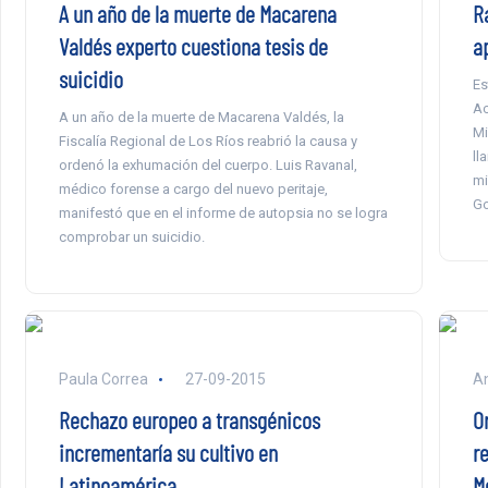
A un año de la muerte de Macarena
R
Valdés experto cuestiona tesis de
a
suicidio
Es
Ac
A un año de la muerte de Macarena Valdés, la
Mi
Fiscalía Regional de Los Ríos reabrió la causa y
ll
ordenó la exhumación del cuerpo. Luis Ravanal,
mi
médico forense a cargo del nuevo peritaje,
Go
manifestó que en el informe de autopsia no se logra
comprobar un suicidio.
Paula Correa
27-09-2015
An
Rechazo europeo a transgénicos
O
incrementaría su cultivo en
re
Latinoamérica
M