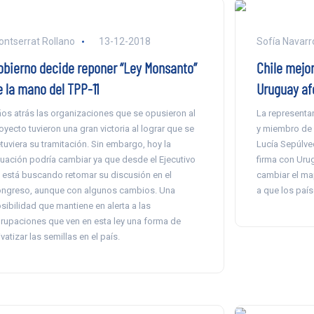
ntserrat Rollano
13-12-2018
Sofía Navarr
obierno decide reponer “Ley Monsanto”
Chile mejor
e la mano del TPP-11
Uruguay af
os atrás las organizaciones que se opusieron al
La representa
oyecto tuvieron una gran victoria al lograr que se
y miembro de l
tuviera su tramitación. Sin embargo, hoy la
Lucía Sepúlved
tuación podría cambiar ya que desde el Ejecutivo
firma con Urug
 está buscando retomar su discusión en el
cambiar el ma
ngreso, aunque con algunos cambios. Una
a que los país
sibilidad que mantiene en alerta a las
rupaciones que ven en esta ley una forma de
ivatizar las semillas en el país.