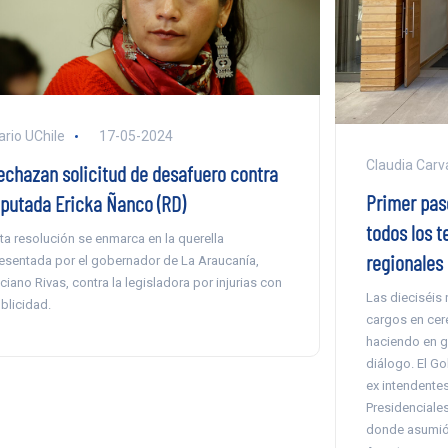
ario UChile
17-05-2024
Claudia Carva
echazan solicitud de desafuero contra
Primer paso
iputada Ericka Ñanco (RD)
todos los t
ta resolución se enmarca en la querella
regionales 
esentada por el gobernador de La Araucanía,
ciano Rivas, contra la legisladora por injurias con
Las dieciséis
blicidad.
cargos en cer
haciendo en ge
diálogo. El Go
ex intendente
Presidenciale
donde asumió 