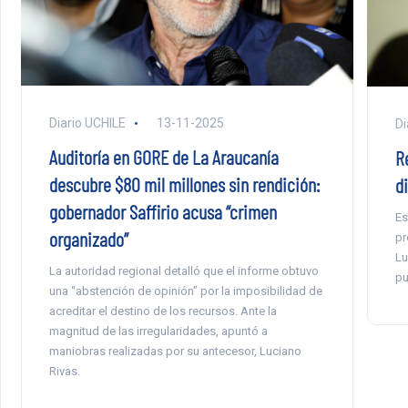
Diario UCHILE
13-11-2025
Di
Auditoría en GORE de La Araucanía
R
descubre $80 mil millones sin rendición:
d
gobernador Saffirio acusa “crimen
Es
organizado”
pr
Lu
La autoridad regional detalló que el informe obtuvo
pu
una “abstención de opinión” por la imposibilidad de
acreditar el destino de los recursos. Ante la
magnitud de las irregularidades, apuntó a
maniobras realizadas por su antecesor, Luciano
Rivas.