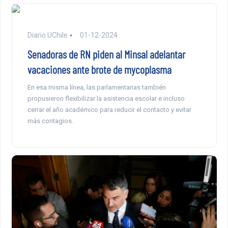
Diario UChile
01-12-2024
Senadoras de RN piden al Minsal adelantar
vacaciones ante brote de mycoplasma
En esa misma línea, las parlamentarias también
propusieron flexibilizar la asistencia escolar e incluso
cerrar el año académico para reducir el contacto y evitar
más contagios.