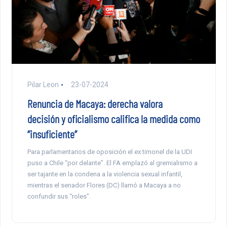
Pilar Leon
23-07-2024
Renuncia de Macaya: derecha valora
decisión y oficialismo califica la medida como
“insuficiente”
Para parlamentarios de oposición el ex timonel de la UDI
puso a Chile “por delante”. El FA emplazó al gremialismo a
ser tajante en la condena a la violencia sexual infantil,
mientras el senador Flores (DC) llamó a Macaya a no
confundir sus “roles”.