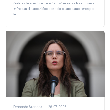
Codina y lo acusó de hacer “show” mientras las comunas
enfrentan el narcotráfico con solo cuatro carabineros por
turno.
Fernanda Araneda
28-07-2026