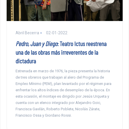
Abril Becerra
02-01-2022
Pedro, Juan y Diego
: Teatro Ictus reestrena
una de las obras más irreverentes de la
dictadura
Estrenada en marzo de 1976, la pieza presenta la historia
de tres obreros que trabajan al alero del Programa de
Empleo Mínimo (PEM), plan levantado por el régimen para
enfrentar los altos índices de desempleo de la época. En
esta ocasión, el montaje es dirigido por Jesús Urqueta y
cuenta con un elenco integrado por Alejandro Goic,
Francisca Gavilán, Roberto Poblete, Nicolás Zárate,
Francisco Ossa y Giordano Rossi.