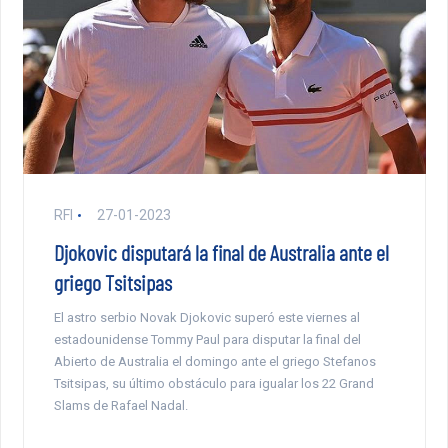
RFI
27-01-2023
Djokovic disputará la final de Australia ante el
griego Tsitsipas
El astro serbio Novak Djokovic superó este viernes al
estadounidense Tommy Paul para disputar la final del
Abierto de Australia el domingo ante el griego Stefanos
Tsitsipas, su último obstáculo para igualar los 22 Grand
Slams de Rafael Nadal.