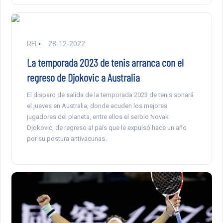
RFI
28-12-2022
La temporada 2023 de tenis arranca con el
regreso de Djokovic a Australia
El disparo de salida de la temporada 2023 de tenis sonará
el jueves en Australia, donde acuden los mejores
jugadores del planeta, entre ellos el serbio Novak
Djokovic, de regreso al país que le expulsó hace un año
por su postura antivacunas.