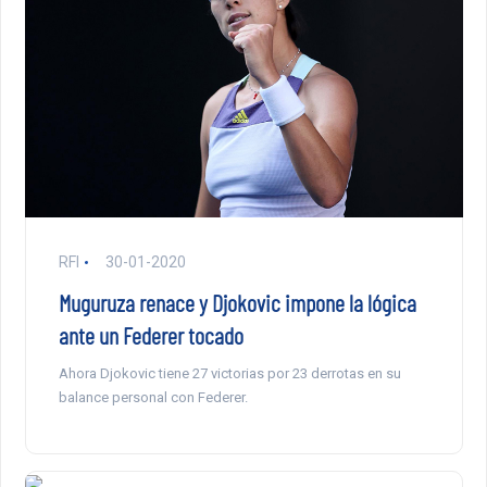
RFI
30-01-2020
Muguruza renace y Djokovic impone la lógica
ante un Federer tocado
Ahora Djokovic tiene 27 victorias por 23 derrotas en su
balance personal con Federer.