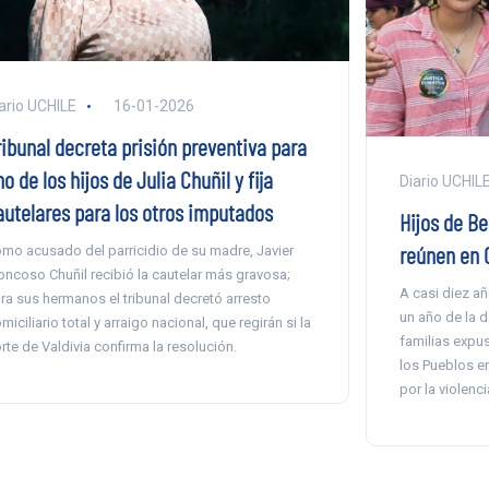
ario UCHILE
16-01-2026
ribunal decreta prisión preventiva para
o de los hijos de Julia Chuñil y fija
Diario UCHIL
autelares para los otros imputados
Hijos de Be
reúnen en 
mo acusado del parricidio de su madre, Javier
oncoso Chuñil recibió la cautelar más gravosa;
A casi diez añ
ra sus hermanos el tribunal decretó arresto
un año de la d
miciliario total y arraigo nacional, que regirán si la
familias expu
rte de Valdivia confirma la resolución.
los Pueblos e
por la violenc