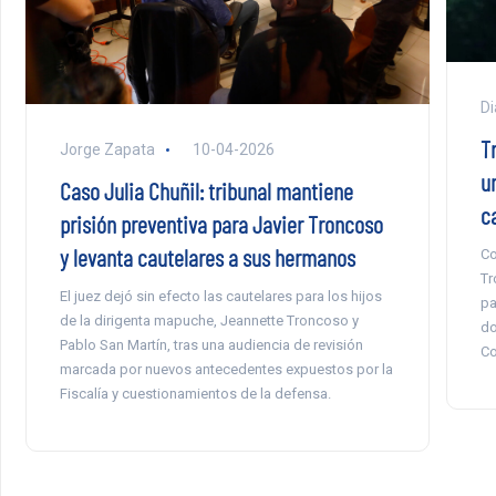
Di
T
Jorge Zapata
10-04-2026
un
Caso Julia Chuñil: tribunal mantiene
c
prisión preventiva para Javier Troncoso
y levanta cautelares a sus hermanos
Co
Tr
El juez dejó sin efecto las cautelares para los hijos
pa
de la dirigenta mapuche, Jeannette Troncoso y
do
Pablo San Martín, tras una audiencia de revisión
Co
marcada por nuevos antecedentes expuestos por la
Fiscalía y cuestionamientos de la defensa.