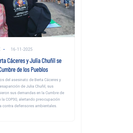
E
16-11-2025
rta Cáceres y Julia Chuñil se
Cumbre de los Pueblos
os del asesinato de Berta Cáceres y
esaparición de Julia Chuñil, sus
sieron sus demandas en la Cumbre de
n la COP30, alertando preocupación
ia contra defensores ambientales.