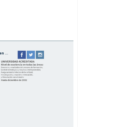
n ...