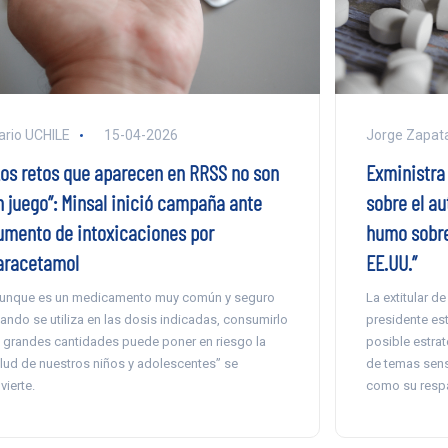
ario UCHILE
15-04-2026
Jorge Zapat
Los retos que aparecen en RRSS no son
Exministra
n juego”: Minsal inició campaña ante
sobre el au
umento de intoxicaciones por
humo sobre
aracetamol
EE.UU.”
unque es un medicamento muy común y seguro
La extitular d
ando se utiliza en las dosis indicadas, consumirlo
presidente es
 grandes cantidades puede poner en riesgo la
posible estrat
lud de nuestros niños y adolescentes” se
de temas sensi
vierte.
como su respal