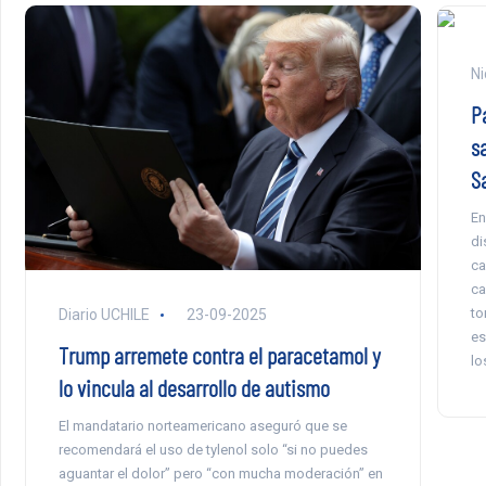
Ni
P
sa
S
En
di
ca
ca
to
Diario UCHILE
23-09-2025
es
Trump arremete contra el paracetamol y
lo
lo vincula al desarrollo de autismo
El mandatario norteamericano aseguró que se
recomendará el uso de tylenol solo “si no puedes
aguantar el dolor” pero “con mucha moderación” en