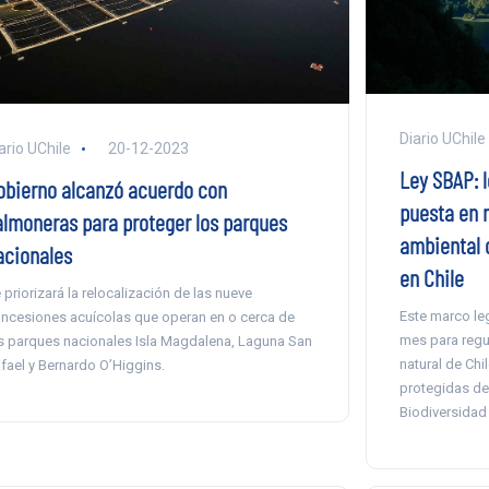
Diario UChile
ario UChile
20-12-2023
Ley SBAP: 
obierno alcanzó acuerdo con
puesta en m
almoneras para proteger los parques
ambiental 
acionales
en Chile
 priorizará la relocalización de las nueve
Este marco le
ncesiones acuícolas que operan en o cerca de
mes para regu
s parques nacionales Isla Magdalena, Laguna San
natural de Chi
fael y Bernardo O’Higgins.
protegidas de
Biodiversidad