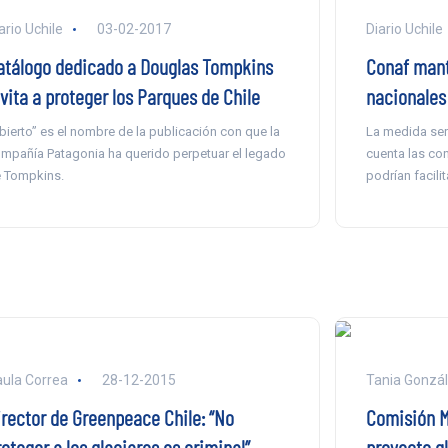
ario Uchile
03-02-2017
Diario Uchile
atálogo dedicado a Douglas Tompkins
Conaf mant
vita a proteger los Parques de Chile
nacionales
bierto” es el nombre de la publicación con que la
La medida ser
mpañía Patagonia ha querido perpetuar el legado
cuenta las co
 Tompkins.
podrían facili
ula Correa
28-12-2015
Tania Gonzá
irector de Greenpeace Chile: “No
Comisión M
oteger a los glaciares es criminal”
proyecto g