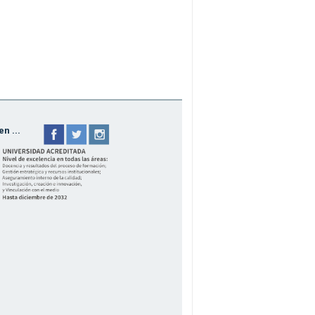
n ...