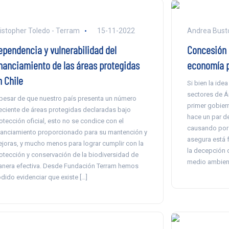
istopher Toledo - Terram
15-11-2022
Andrea Busto
ependencia y vulnerabilidad del
Concesión 
inanciamiento de las áreas protegidas
economía p
n Chile
Si bien la ide
sectores de Ár
pesar de que nuestro país presenta un número
primer gobiern
eciente de áreas protegidas declaradas bajo
hace un par de
otección oficial, esto no se condice con el
causando por 
nanciamiento proporcionado para su mantención y
asegura está 
joras, y mucho menos para lograr cumplir con la
la decepción d
otección y conservación de la biodiversidad de
medio ambien
nera efectiva. Desde Fundación Terram hemos
dido evidenciar que existe […]