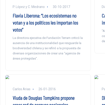
P. López y C. Medrano
30-10-2017
Di
Flavia Liberona: “Los ecosistemas no
C
votan y a los políticos les importan los
in
votos”
“A
co
La directora ejecutiva de Fundación Terram criticó la
de
ausencia de una institucionalidad que resguarde la
biodiversidad chilena y se refirió a la propuesta de
diversas organizaciones de crear una “agencia de
áreas protegidas”.
Carlos Arias
26-01-2016
Pa
Viuda de Douglas Tompkins propone
D
crear red de parques nacionales
pr