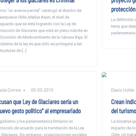
protección
mo “un avance parcial” catalogó el director de
eenpeace Chile, Matías Asun, el nivel de
La definición 
sguardo que se está logrando con la Ley de
tema que dese
otección de Glaciares que está en pleno trámite en
parlamentario
 Comisión de Medioambiente de la Cámara Baja. El
oblema de la ley es que sólo se protegerá a las
tructuras de […]
ula Correa
05-03-2015
Diario Uchile
cusan que Ley de Glaciares sería un
Crean indi
nuevo gesto político” al empresariado
del turism
 gobierno y los parlamentarios firmaron un
La iniciativa 
otocolo de acuerdo para la tramitación de la Ley
impacto de los
 Glaciares. Sin embargo, organizaciones sociales
Chile. Un trab