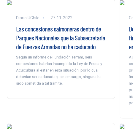
Diario UChile
27-11-2022
Cr
Las concesiones salmoneras dentro de
D
Parques Nacionales que la Subsecretaría
f
de Fuerzas Armadas no ha caducado
e
Según un informe de Fundación Terram, seis
A 
concesiones habrían incumplido la Ley de Pesca y
cr
Acuicultura al estar en esta situación, por lo cual
pr
deberían ser caducadas, sin embargo, ninguna ha
fi
sido sometida a tal trámite.
me
pr
ma
po