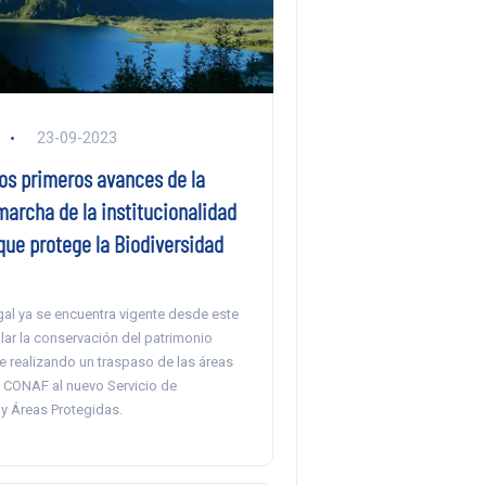
23-09-2023
los primeros avances de la
archa de la institucionalidad
que protege la Biodiversidad
gal ya se encuentra vigente desde este
lar la conservación del patrimonio
le realizando un traspaso de las áreas
 CONAF al nuevo Servicio de
 y Áreas Protegidas.