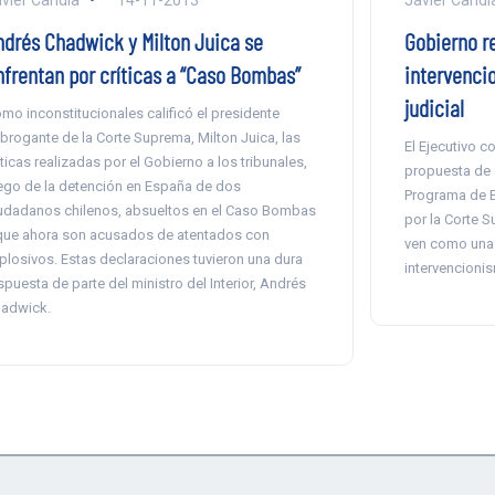
ndrés Chadwick y Milton Juica se
Gobierno re
nfrentan por críticas a “Caso Bombas”
intervenci
judicial
mo inconstitucionales calificó el presidente
brogante de la Corte Suprema, Milton Juica, las
El Ejecutivo c
íticas realizadas por el Gobierno a los tribunales,
propuesta de o
ego de la detención en España de dos
Programa de E
udadanos chilenos, absueltos en el Caso Bombas
por la Corte 
que ahora son acusados de atentados con
ven como una
plosivos. Estas declaraciones tuvieron una dura
intervencioni
spuesta de parte del ministro del Interior, Andrés
adwick.