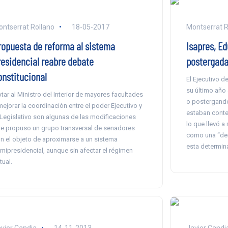
ntserrat Rollano
18-05-2017
Montserrat R
ropuesta de reforma al sistema
Isapres, E
residencial reabre debate
postergada
onstitucional
El Ejecutivo d
su último año
tar al Ministro del Interior de mayores facultades
o postergando
mejorar la coordinación entre el poder Ejecutivo y
estaban conte
 Legislativo son algunas de las modificaciones
lo que llevó a
e propuso un grupo transversal de senadores
como una “der
n el objeto de aproximarse a un sistema
esta determin
mipresidencial, aunque sin afectar el régimen
tual.
vier Candia
14-11-2013
Javier Candi