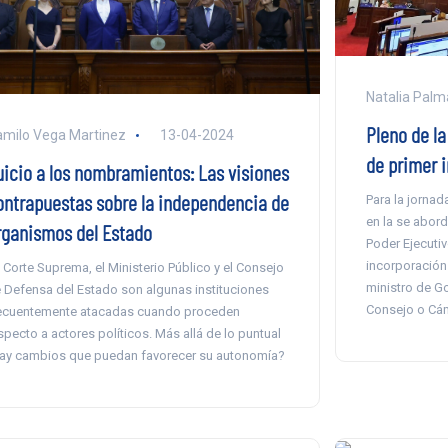
Natalia Palm
Pleno de la
milo Vega Martinez
13-04-2024
de primer 
uicio a los nombramientos: Las visiones
ontrapuestas sobre la independencia de
Para la jorna
en la se abord
rganismos del Estado
Poder Ejecutiv
incorporación 
 Corte Suprema, el Ministerio Público y el Consejo
ministro de G
 Defensa del Estado son algunas instituciones
Consejo o Cáma
ecuentemente atacadas cuando proceden
specto a actores políticos. Más allá de lo puntual
ay cambios que puedan favorecer su autonomía?