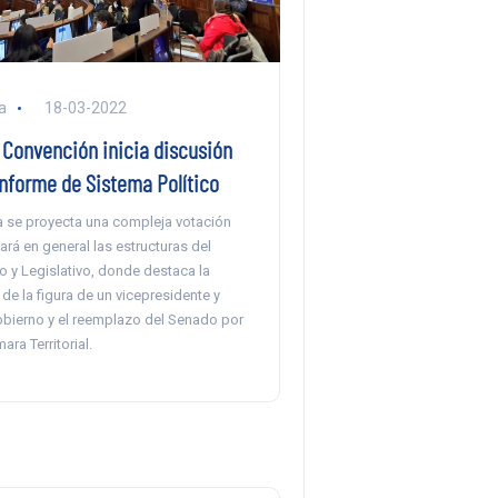
a
18-03-2022
 Convención inicia discusión
informe de Sistema Político
da se proyecta una compleja votación
ará en general las estructuras del
o y Legislativo, donde destaca la
de la figura de un vicepresidente y
obierno y el reemplazo del Senado por
ra Territorial.