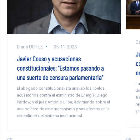
Ca
Diario UCHILE
05-11-2025
J
Javier Couso y acusaciones
c
constitucionales: “Estamos pasando a
o
una suerte de censura parlamentaria”
La
El abogado constitucionalista analizó los libelos
de
acusatorios contra el exministro de Energía, Diego
fr
Pardow, y el juez Antonio Ulloa, advirtiendo sobre el
re
uso político de este mecanismo y sus efectos en la
¿h
estabilidad del sistema institucional.