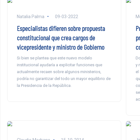
Natalia Palma
09-03-2022
Mo
Especialistas difieren sobre propuesta
P
constitucional que crea cargos de
p
vicepresidente y ministro de Gobierno
c
Si bien se plantea que este nuevo modelo
Do
institucional ayudaría a explicitar funciones que
y 
actualmente recaen sobre algunos ministerios,
el
podría no garantizar del todo un mayor equilibrio de
qu
la Presidencia de la República.
co
se
ac
Claudio Medrano
15-10-2014
Ja