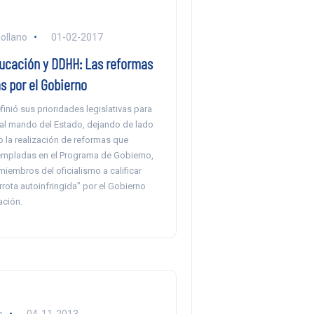
ollano
01-02-2017
ducación y DDHH: Las reformas
s por el Gobierno
efinió sus prioridades legislativas para
 al mando del Estado, dejando de lado
 la realización de reformas que
mpladas en el Programa de Gobierno,
 miembros del oficialismo a calificar
rota autoinfringida” por el Gobierno
ación.
a
04-11-2013