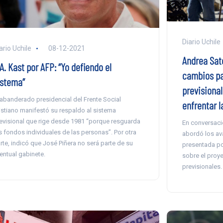
Diario Uchile
ario Uchile
08-12-2021
Andrea Sat
A. Kast por AFP: “Yo defiendo el
cambios pa
istema”
previsional
 abanderado presidencial del Frente Social
enfrentar l
istiano manifestó su respaldo al sistema
evisional que rige desde 1981 “porque resguarda
En conversació
s fondos individuales de las personas”. Por otra
abordó los av
rte, indicó que José Piñera no será parte de su
presentada po
entual gabinete.
sobre el proye
previsionales.