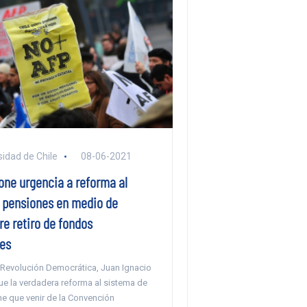
sidad de Chile
08-06-2021
one urgencia a reforma al
 pensiones en medio de
e retiro de fondos
les
 Revolución Democrática, Juan Ignacio
que la verdadera reforma al sistema de
ne que venir de la Convención