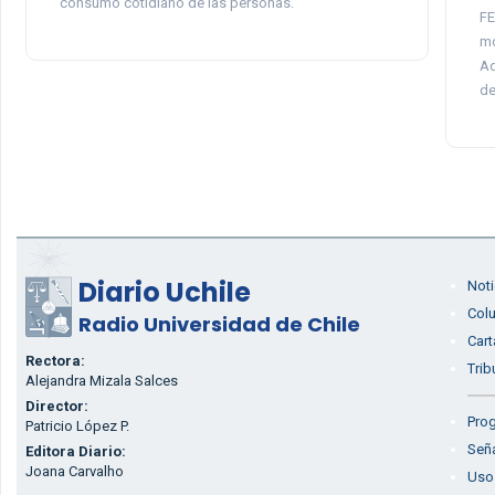
consumo cotidiano de las personas.
FE
mo
Ad
de
Diario Uchile
Noti
Col
Radio Universidad de Chile
Cart
Rectora:
Trib
Alejandra Mizala Salces
Director:
Prog
Patricio López P.
Seña
Editora Diario:
Joana Carvalho
Uso