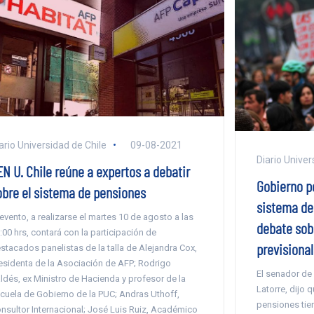
ario Universidad de Chile
09-08-2021
Diario Univer
EN U. Chile reúne a expertos a debatir
Gobierno p
obre el sistema de pensiones
sistema de
 evento, a realizarse el martes 10 de agosto a las
debate sobr
:00 hrs, contará con la participación de
previsiona
stacados panelistas de la talla de Alejandra Cox,
esidenta de la Asociación de AFP; Rodrigo
El senador de
ldés, ex Ministro de Hacienda y profesor de la
Latorre, dijo 
cuela de Gobierno de la PUC; Andras Uthoff,
pensiones tie
nsultor Internacional; José Luis Ruiz, Académico