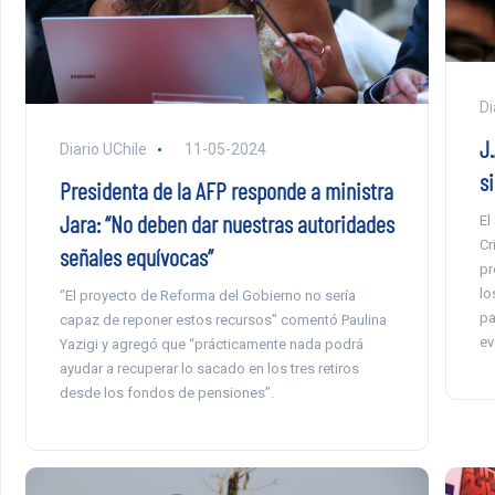
Di
J.
Diario UChile
11-05-2024
s
Presidenta de la AFP responde a ministra
Jara: “No deben dar nuestras autoridades
El
Cr
señales equívocas”
pr
lo
“El proyecto de Reforma del Gobierno no sería
pa
capaz de reponer estos recursos” comentó Paulina
ev
Yazigi y agregó que “prácticamente nada podrá
ayudar a recuperar lo sacado en los tres retiros
desde los fondos de pensiones”.