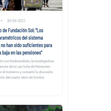
30-09-2021
o de Fundación Sol: “Los
ramétricos del sistema
 no han sido suficientes para
a baja en las pensiones”
n con Radioanálisis, la investigadora
ances de la Ley Corta de Pensiones
r el Gobierno y comentó la discusión
cto del cuarto retiro de fondos