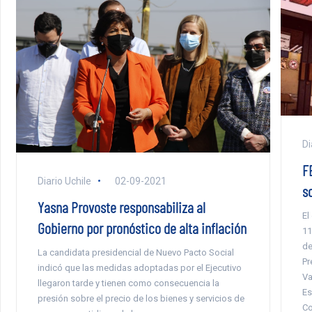
Di
F
Diario Uchile
02-09-2021
s
Yasna Provoste responsabiliza al
El
Gobierno por pronóstico de alta inflación
11
de
La candidata presidencial de Nuevo Pacto Social
Pr
indicó que las medidas adoptadas por el Ejecutivo
Va
llegaron tarde y tienen como consecuencia la
Es
presión sobre el precio de los bienes y servicios de
Co