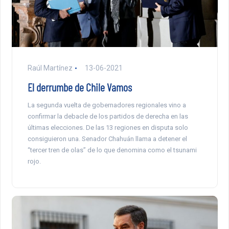
Raúl Martínez
13-06-2021
El derrumbe de Chile Vamos
La segunda vuelta de gobernadores regionales vino a
confirmar la debacle de los partidos de derecha en las
últimas elecciones. De las 13 regiones en disputa solo
consiguieron una. Senador Chahuán llama a detener el
“tercer tren de olas” de lo que denomina como el tsunami
rojo.