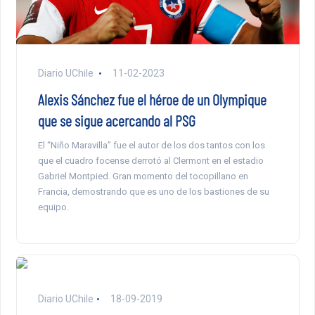
Diario UChile
11-02-2023
Alexis Sánchez fue el héroe de un Olympique
que se sigue acercando al PSG
El “Niño Maravilla” fue el autor de los dos tantos con los
que el cuadro focense derrotó al Clermont en el estadio
Gabriel Montpied. Gran momento del tocopillano en
Francia, demostrando que es uno de los bastiones de su
equipo.
Diario UChile
18-09-2019