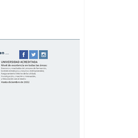
n ...