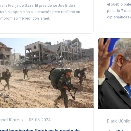
el pueblo pale
ra la Franja de Gaza. El presidente Joe Biden
pasado 7 de o
iteró su oposición a la invasión pero reafirmó su
diplomáticas d
mpromiso “férreo” con Israel.
ario UChile
06-05-2024
Diario UChile
srael bombardea Rafah en la previa de