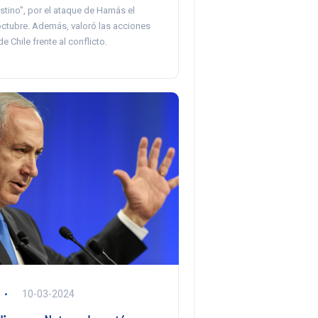
stino”, por el ataque de Hamás el
ctubre. Además, valoró las acciones
e Chile frente al conflicto.
10-03-2024