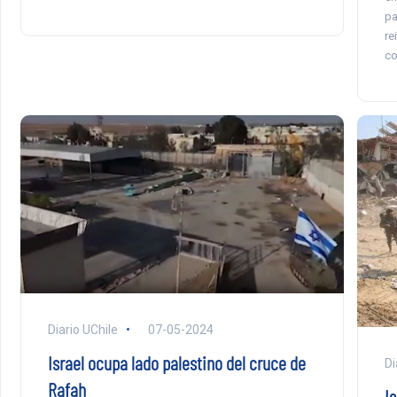
pa
re
co
Diario UChile
07-05-2024
Israel ocupa lado palestino del cruce de
Di
Rafah
I