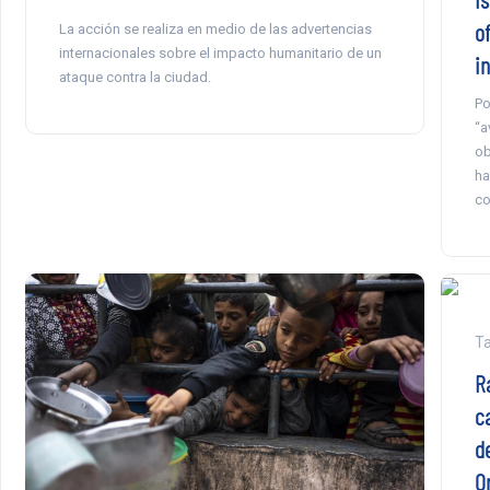
o
La acción se realiza en medio de las advertencias
internacionales sobre el impacto humanitario de un
i
ataque contra la ciudad.
Po
“a
ob
ha
co
Ta
Ra
c
d
O