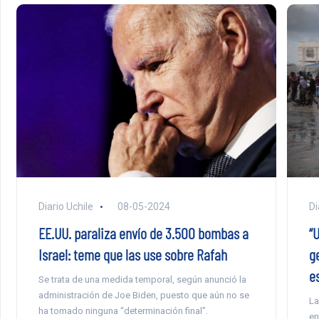
Di
Diario Uchile
08-05-2024
“
EE.UU. paraliza envío de 3.500 bombas a
ge
Israel: teme que las use sobre Rafah
es
Se trata de una medida temporal, según anunció la
administración de Joe Biden, puesto que aún no se
La
ha tomado ninguna “determinación final”.
en