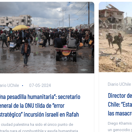
Diario UChile
ario UChile
07-05-2024
Director d
Una pesadilla humanitaria”: secretario
Chile: “Est
neral de la ONU tilda de “error
las masacre
tratégico” incursión israelí en Rafah
Diego Khamis 
 ciudad palestina ha sido el único punto de
un genocidio 
trada para el combustible y ayuda humanitaria