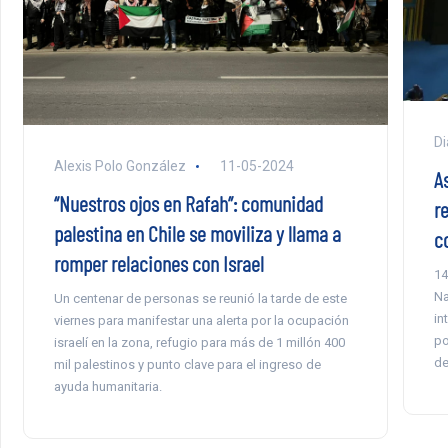
Di
Alexis Polo González
11-05-2024
A
“Nuestros ojos en Rafah”: comunidad
r
palestina en Chile se moviliza y llama a
c
romper relaciones con Israel
14
Na
Un centenar de personas se reunió la tarde de este
in
viernes para manifestar una alerta por la ocupación
po
israelí en la zona, refugio para más de 1 millón 400
de
mil palestinos y punto clave para el ingreso de
ayuda humanitaria.