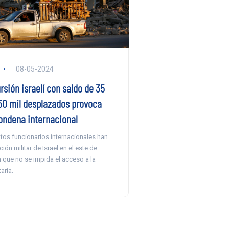
08-05-2024
rsión israelí con saldo de 35
50 mil desplazados provoca
ondena internacional
tos funcionarios internacionales han
ción militar de Israel en el este de
 que no se impida el acceso a la
aria.