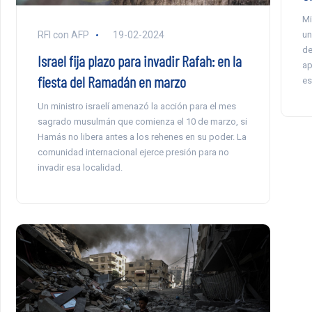
Mi
RFI con AFP
19-02-2024
un
de
Israel fija plazo para invadir Rafah: en la
ap
fiesta del Ramadán en marzo
es
Un ministro israelí amenazó la acción para el mes
sagrado musulmán que comienza el 10 de marzo, si
Hamás no libera antes a los rehenes en su poder. La
comunidad internacional ejerce presión para no
invadir esa localidad.