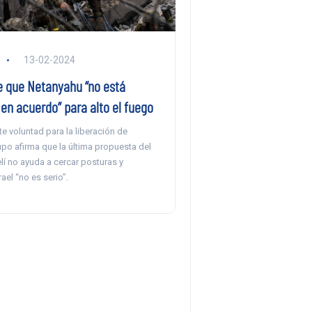
13-02-2024
 que Netanyahu “no está
en acuerdo” para alto el fuego
 voluntad para la liberación de
upo afirma que la última propuesta del
lí no ayuda a cercar posturas y
ael “no es serio”.