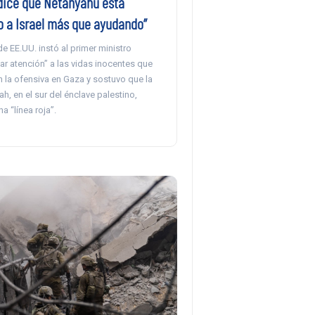
dice que Netanyahu está
o a Israel más que ayudando”
de EE.UU. instó al primer ministro
star atención” a las vidas inocentes que
 la ofensiva en Gaza y sostuvo que la
ah, en el sur del énclave palestino,
na “línea roja”.