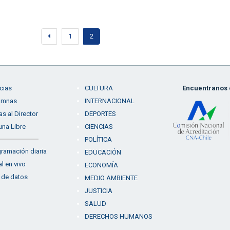
1
2
cias
CULTURA
Encuentranos e
umnas
INTERNACIONAL
as al Director
DEPORTES
una Libre
CIENCIAS
POLÍTICA
ramación diaria
EDUCACIÓN
l en vivo
ECONOMÍA
 de datos
MEDIO AMBIENTE
JUSTICIA
SALUD
DERECHOS HUMANOS