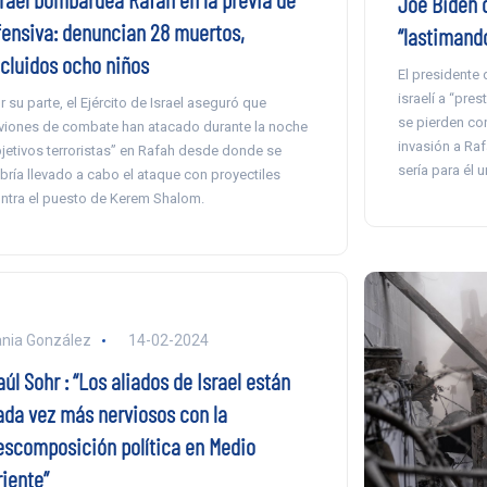
Joe Biden 
fensiva: denuncian 28 muertos,
“lastimand
ncluidos ocho niños
El presidente 
israelí a “pre
r su parte, el Ejército de Israel aseguró que
se pierden con
viones de combate han atacado durante la noche
invasión a Raf
jetivos terroristas” en Rafah desde donde se
sería para él u
bría llevado a cabo el ataque con proyectiles
ntra el puesto de Kerem Shalom.
nia González
14-02-2024
úl Sohr : “Los aliados de Israel están
ada vez más nerviosos con la
escomposición política en Medio
riente”