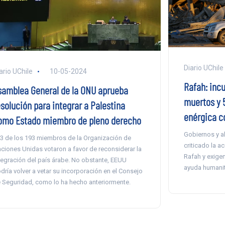
Diario UChile
ario UChile
10-05-2024
Rafah: incu
samblea General de la ONU aprueba
muertos y 
esolución para integrar a Palestina
enérgica c
omo Estado miembro de pleno derecho
Gobiernos y al
3 de los 193 miembros de la Organización de
criticado la ac
ciones Unidas votaron a favor de reconsiderar la
Rafah y exigen
tegración del país árabe. No obstante, EEUU
ayuda humanit
dría volver a vetar su incorporación en el Consejo
 Seguridad, como lo ha hecho anteriormente.