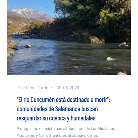
Pilar León Pardo
08-06-2024
“El río Cuncumén está destinado a morir”:
comunidades de Salamanca buscan
resguardar su cuenca y humedales
Proteger los ecosistemas altoandinos de Las Hualtatas,
Piuquenes y Cerro Blanco es el objetivo de las