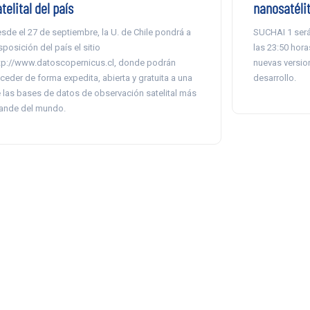
telital del país
nanosatéli
sde el 27 de septiembre, la U. de Chile pondrá a
SUCHAI 1 será
sposición del país el sitio
las 23:50 hor
tp://www.datoscopernicus.cl, donde podrán
nuevas version
ceder de forma expedita, abierta y gratuita a una
desarrollo.
 las bases de datos de observación satelital más
ande del mundo.