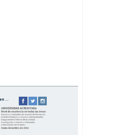
n ...