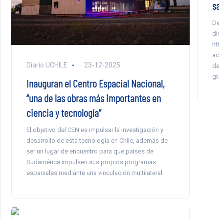
sa
De
di
ht
ac
Diario UCHILE
23-12-2025
de
gr
Inauguran el Centro Espacial Nacional,
“una de las obras más importantes en
ciencia y tecnología”
El objetivo del CEN es impulsar la investigación y
desarrollo de esta tecnología en Chile, además de
ser un lugar de encuentro para que países de
Sudamérica impulsen sus propios programas
espaciales mediante una vinculación multilateral.