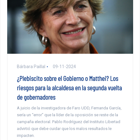
Bárbara Paillal
09-11-2024
¿Plebiscito sobre el Gobierno o Matthei? Los
riesgos para la alcaldesa en la segunda vuelta
de gobernadores
A juicio de la investigadora de Faro UDD, Fernanda García,
sería un “error” que la líder de la oposición se reste de la
campaña electoral. Pablo Rodríguez del Instituto Libertad
advirtió que debe cuidar que los malos resultados le
impacten.