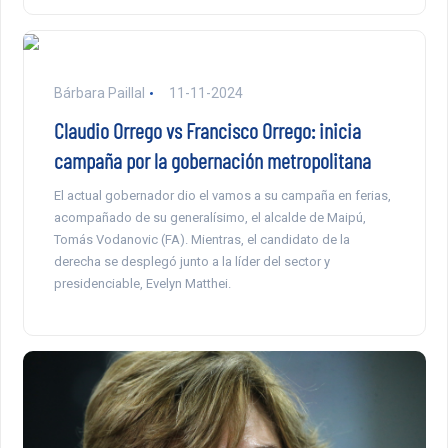
Bárbara Paillal
11-11-2024
Claudio Orrego vs Francisco Orrego: inicia
campaña por la gobernación metropolitana
El actual gobernador dio el vamos a su campaña en ferias,
acompañado de su generalísimo, el alcalde de Maipú,
Tomás Vodanovic (FA). Mientras, el candidato de la
derecha se desplegó junto a la líder del sector y
presidenciable, Evelyn Matthei.