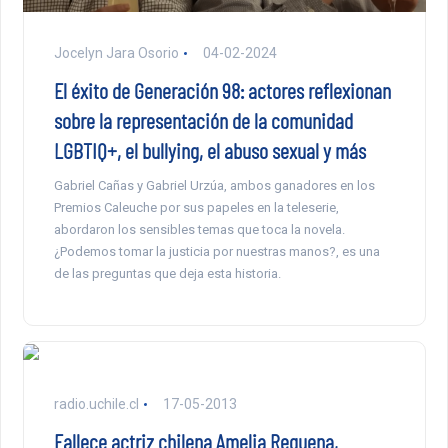
Jocelyn Jara Osorio
04-02-2024
El éxito de Generación 98: actores reflexionan
sobre la representación de la comunidad
LGBTIQ+, el bullying, el abuso sexual y más
Gabriel Cañas y Gabriel Urzúa, ambos ganadores en los
Premios Caleuche por sus papeles en la teleserie,
abordaron los sensibles temas que toca la novela.
¿Podemos tomar la justicia por nuestras manos?, es una
de las preguntas que deja esta historia.
radio.uchile.cl
17-05-2013
Fallece actriz chilena Amelia Requena,