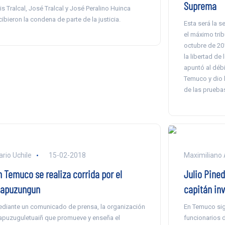
Suprema
is Tralcal, José Tralcal y José Peralino Huinca
cibieron la condena de parte de la justicia.
Esta será la s
el máximo trib
octubre de 20
la libertad de
apuntó al débi
Temuco y dio l
de las prueba
ario Uchile
15-02-2018
Maximiliano 
n Temuco se realiza corrida por el
Julio Pined
apuzungun
capitán in
diante un comunicado de prensa, la organización
En Temuco sigu
puzuguletuaiñ que promueve y enseña el
funcionarios 