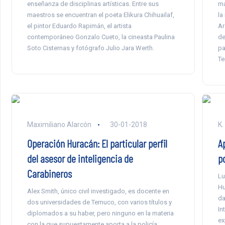
enseñanza de disciplinas artísticas. Entre sus
ma
maestros se encuentran el poeta Elikura Chihuailaf,
la
el pintor Eduardo Rapimán, el artista
Ar
contemporáneo Gonzalo Cueto, la cineasta Paulina
de
Soto Cisternas y fotógrafo Julio Jara Werth.
pa
T
Maximiliano Alarcón
30-01-2018
K.
Operación Huracán: El particular perfil
A
del asesor de inteligencia de
p
Carabineros
Lu
Hu
Alex Smith, único civil investigado, es docente en
da
dos universidades de Temuco, con varios títulos y
In
diplomados a su haber, pero ninguno en la materia
ex
con la que supuestamente aporta a la policía