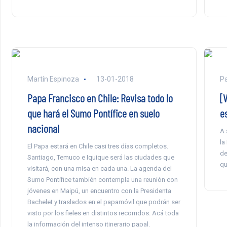
Martín Espinoza
13-01-2018
P
Papa Francisco en Chile: Revisa todo lo
[
que hará el Sumo Pontífice en suelo
e
nacional
A 
la
El Papa estará en Chile casi tres días completos.
de
Santiago, Temuco e Iquique será las ciudades que
qu
visitará, con una misa en cada una. La agenda del
Sumo Pontífice también contempla una reunión con
jóvenes en Maipú, un encuentro con la Presidenta
Bachelet y traslados en el papamóvil que podrán ser
visto por los fieles en distintos recorridos. Acá toda
la información del intenso itinerario papal.