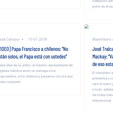
institución an
polvo en el se
aula Campos
10-01-2018
Maximiliano 
VIDEO] Papa Francisco a chilenos: “No
José Tralc
stán solos, el Papa está con ustedes”
Mackay: “Va
de eso est
seis días de su arribo, el máximo representante de
 Iglesia Católica envió un mensaje a los
El comunero a
sposeídos, a los chilenos y peruanos con los que
preventiva y c
iere compartir.
cara al nuevo 
a todo, señal
de todas mane
internacional.