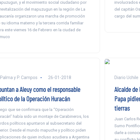
puzugun, y el movimiento social ciudadano por
involucrados e
 revitalización del mapuzugun en la región de La
del capitán Os
aucanía organizaron una marcha de promoción
cargo del sum
 su idioma materno y la tercera corrida familiar
ra este viernes 16 de Febrero en la ciudad de
emuco
 Palma y P. Campos
26-01-2018
Diario Uchile
puntan a Aleuy como el responsable
Alcalde de
olítico de la Operación Huracán
Papa pidie
tierras
ego que se confirmara que la “Operación
racán” había sido un montaje de Carabineros, los
Juan Carlos Re
rdos políticos apuntaron al subsecretario del
Sumo Pontífic
terior. Desde el mundo mapuche y político piden
darle a conoc
plicaciones de quien incluso acudiera a Argentina
su conflicto h