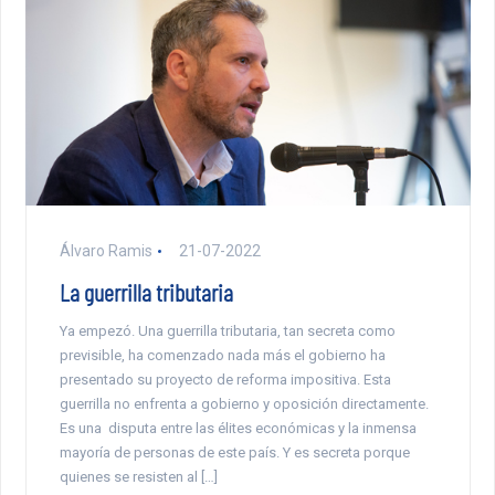
Álvaro Ramis
21-07-2022
La guerrilla tributaria
Ya empezó. Una guerrilla tributaria, tan secreta como
previsible, ha comenzado nada más el gobierno ha
presentado su proyecto de reforma impositiva. Esta
guerrilla no enfrenta a gobierno y oposición directamente.
Es una disputa entre las élites económicas y la inmensa
mayoría de personas de este país. Y es secreta porque
quienes se resisten al […]