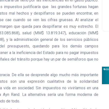
ificarla de lleno por las ineficiencias en el gasto público.
s impuestos justificaría que las grandes fortunas hagan
stos mal hechos y despilfarros se pueden encontrar, en
se cae cuando se ven las cifras gruesas. Al analizar el
margen que queda para despilfarrar es muy estrecho. El
33.085.868), salud (MM$ 13.819.347), educación (MM$
), y la administración general de los servicios públicos
 del presupuesto, quedando para los demás campos
ner a la ineficiencia del Estado para no pagar impuestos
eñales del tránsito porque hay un par de semáforos que no
emocracia. De ella se desprende algo mucho más importante
tos son una expresión cualitativa de la solidaridad
a la vida en sociedad. Sin impuestos no viviríamos en una
a Ayn Rand. La alternativa sería una forma moderna de
ndo de todo.