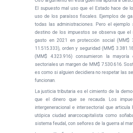
Otro argumento en esta guerrilla apunta a descal
El supuesto mal uso que el Estado hace de lo
uso de los paraísos fiscales. Ejemplos de ga
todas las administraciones. Pero el ejemplo 
destino de los impuestos se observa que el 
gasto en 2021 en protección social (MM$ 
11.515.333), orden y seguridad (MM$ 3.381.188
(MM$ 4.323.916) consumieron la mayoría
sectoriales un margen de MM$ 7.530.616. Soste
es como si alguien decidiera no respetar las s
funcionan.
La justicia tributaria es el cimiento de la d
que el dinero que se recauda. Los impues
intergeneracional e intersectorial que articul
utópica ciudad anarcocapitalista como soñab
sistema feudal, con señores de la guerra al ma