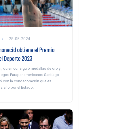
28-05-2024
monacid obtiene el Premio
el Deporte 2023
r, quien consiguió medallas de oro y
Juegos Parapanamericanos Santiago
ó con la condecoración que es
a año por el Estado.