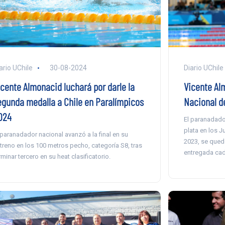
ario UChile
30-08-2024
Diario UChile
icente Almonacid luchará por darle la
Vicente Al
egunda medalla a Chile en Paralímpicos
Nacional d
024
El paranadado
plata en los 
 paranadador nacional avanzó a la final en su
2023, se qued
treno en los 100 metros pecho, categoría S8, tras
entregada cad
rminar tercero en su heat clasificatorio.