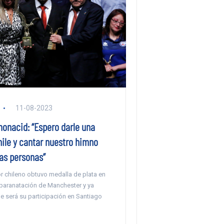
11-08-2023
monacid: “Espero darle una
hile y cantar nuestro himno
las personas”
r chileno obtuvo medalla de plata en
 paranatación de Manchester y ya
e será su participación en Santiago