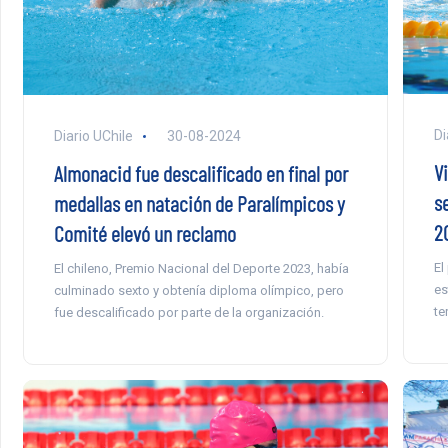
Di
Diario UChile
30-08-2024
V
Almonacid fue descalificado en final por
s
medallas en natación de Paralímpicos y
2
Comité elevó un reclamo
El
El chileno, Premio Nacional del Deporte 2023, había
es
culminado sexto y obtenía diploma olímpico, pero
te
fue descalificado por parte de la organización.