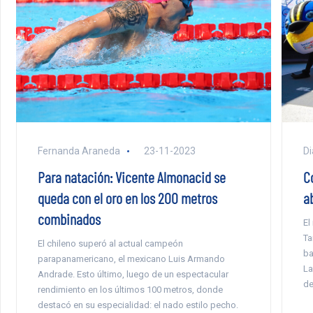
Di
Fernanda Araneda
23-11-2023
C
Para natación: Vicente Almonacid se
a
queda con el oro en los 200 metros
combinados
El
Ta
El chileno superó al actual campeón
ba
parapanamericano, el mexicano Luis Armando
La
Andrade. Esto último, luego de un espectacular
de
rendimiento en los últimos 100 metros, donde
destacó en su especialidad: el nado estilo pecho.