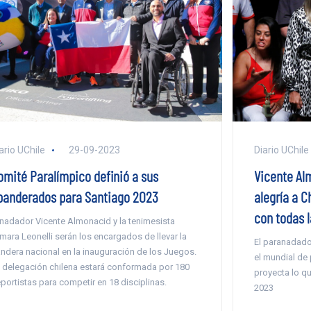
ario UChile
29-09-2023
Diario UChile
omité Paralímpico definió a sus
Vicente Al
banderados para Santiago 2023
alegría a C
con todas 
 nadador Vicente Almonacid y la tenimesista
mara Leonelli serán los encargados de llevar la
El paranadado
ndera nacional en la inauguración de los Juegos.
el mundial de
 delegación chilena estará conformada por 180
proyecta lo qu
portistas para competir en 18 disciplinas.
2023