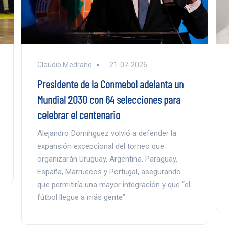
Claudio Medrano
21-07-2026
Presidente de la Conmebol adelanta un
Mundial 2030 con 64 selecciones para
celebrar el centenario
Alejandro Domínguez volvió a defender la
expansión excepcional del torneo que
organizarán Uruguay, Argentina, Paraguay,
España, Marruecos y Portugal, asegurando
que permitiría una mayor integración y que “el
fútbol llegue a más gente”.