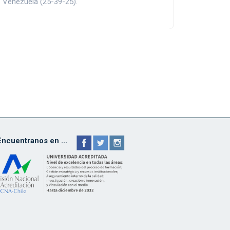
Venezuela (25-39-25).
Encuentranos en ...