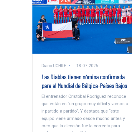
Diario UCHILE
18-07-2026
Las Diablas tienen nómina confirmada
para el Mundial de Bélgica-Países Bajos
El entrenador Cristóbal Rodríguez reconoce
que están en “un grupo muy difícil y vamos a
ir partido a partido”. Y destaca que “este
equipo viene armado desde mucho antes y
creo que la elección fue la correcta para