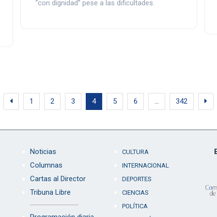
“con dignidad” pese a las dificultades.
1
2
3
4
5
6
…
342
Noticias
CULTURA
Columnas
INTERNACIONAL
Cartas al Director
DEPORTES
Tribuna Libre
CIENCIAS
POLÍTICA