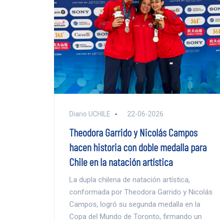
Diario UCHILE
22-06-2026
Theodora Garrido y Nicolás Campos
hacen historia con doble medalla para
Chile en la natación artística
La dupla chilena de natación artística,
conformada por Theodora Garrido y Nicolás
Campos, logró su segunda medalla en la
Copa del Mundo de Toronto, firmando un