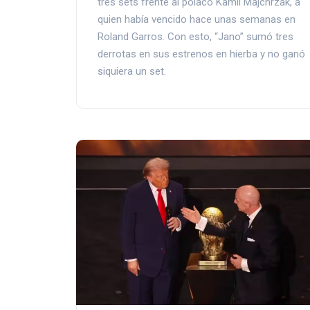
tres sets frente al polaco Kamil Majchrzak, a
quien había vencido hace unas semanas en
Roland Garros. Con esto, “Jano” sumó tres
derrotas en sus estrenos en hierba y no ganó
siquiera un set.