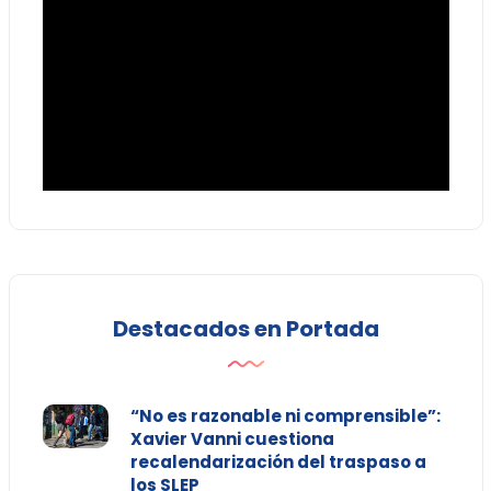
Destacados en Portada
“No es razonable ni comprensible”:
Xavier Vanni cuestiona
recalendarización del traspaso a
los SLEP