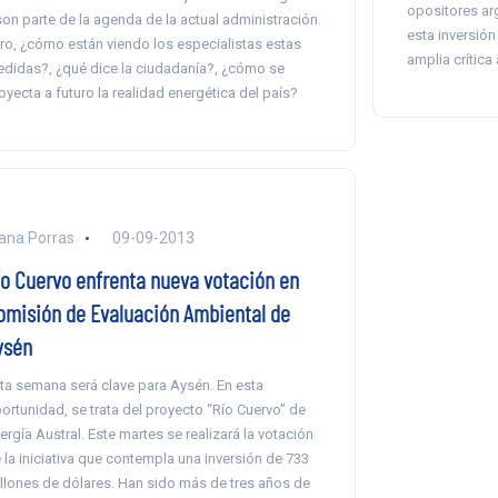
opositores ar
son parte de la agenda de la actual administración.
esta inversión
ro, ¿cómo están viendo los especialistas estas
amplia crítica 
didas?, ¿qué dice la ciudadanía?, ¿cómo se
oyecta a futuro la realidad energética del país?
ana Porras
09-09-2013
ío Cuervo enfrenta nueva votación en
omisión de Evaluación Ambiental de
ysén
ta semana será clave para Aysén. En esta
ortunidad, se trata del proyecto “Río Cuervo” de
ergía Austral. Este martes se realizará la votación
 la iniciativa que contempla una inversión de 733
llones de dólares. Han sido más de tres años de