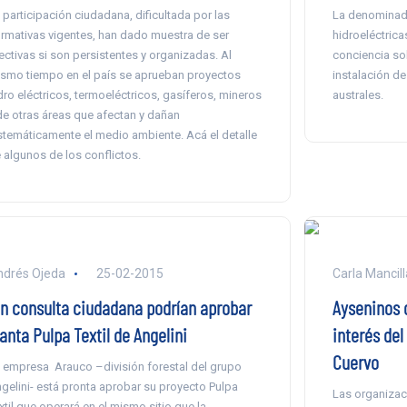
 participación ciudadana, dificultada por las
La denominada
rmativas vigentes, han dado muestra de ser
hidroeléctrica
ectivas si son persistentes y organizadas. Al
conciencia sob
smo tiempo en el país se aprueban proyectos
instalación d
dro eléctricos, termoeléctricos, gasíferos, mineros
australes.
de otras áreas que afectan y dañan
stemáticamente el medio ambiente. Acá el detalle
 algunos de los conflictos.
drés Ojeda
25-02-2015
Carla Mancill
in consulta ciudadana podrían aprobar
Ayseninos 
anta Pulpa Textil de Angelini
interés del
Cuervo
 empresa Arauco –división forestal del grupo
gelini- está pronta aprobar su proyecto Pulpa
Las organizac
xtil que operará en el mismo sitio que la