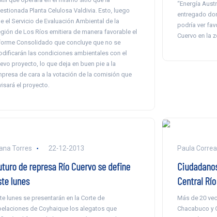
“Energía Austr
estionada Planta Celulosa Valdivia. Esto, luego
entregado don
e el Servicio de Evaluación Ambiental de la
podría ver fav
gión de Los Ríos emitiera de manera favorable el
Cuervo en la z
forme Consolidado que concluye que no se
dificarán las condiciones ambientales con el
evo proyecto, lo que deja en buen pie a la
presa de cara a la votación de la comisión que
visará el proyecto.
ana Torres
22-12-2013
Paula Correa
uturo de represa Río Cuervo se define
Ciudadanos
ste lunes
Central Río
te lunes se presentarán en la Corte de
Más de 20 vec
elaciones de Coyhaique los alegatos que
Chacabuco y C