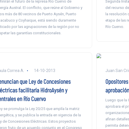
finirán el futuro de la represa Río Cuervo de
Segunda Insta
ergía Austral. El conflicto, que reúne al Gobierno y
del recurso de
los más de 80 vecinos de Puerto Aysén, Puerto
la resolución q
acabuco y Coyhaique, está siendo duramente
etapa de las r
iticado por las agrupaciones de la región por no
Río Cuervo.
spetar las garantías constitucionales.
ula Correa A.
14-10-2013
Juan San Cri
enuncian que Ley de Concesiones
Opositores 
éctricas facilitaría HidroAysén y
aprobación
entrales en Río Cuervo
Luego que la 
aprobara el pr
y se promulga la Ley 20/25 que amplía la matriz
organizacione
ergética, y se publica la entrada en vigencia de la
afinan detalle
y de Concesiones Eléctricas. Estos proyectos
permita detene
eron fruto de un acuerdo conjunto en el Congreso