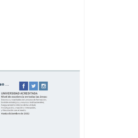
n ...