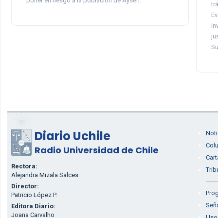
poner en riesgo a la población de Aysén.
tr
Ev
in
ju
Su
Diario Uchile
Noti
Col
Radio Universidad de Chile
Cart
Rectora:
Trib
Alejandra Mizala Salces
Director:
Prog
Patricio López P.
Seña
Editora Diario:
Joana Carvalho
Uso