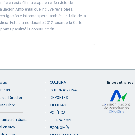
ámite en esta última etapa en el Servicio de
aluación Ambiental que incluye revisiones,
vestigación e informes pero también un fallo de la
sticia. Esto último durante 2012, cuando la Corte
prema paralizó la construcción.
cias
CULTURA
Encuentranos e
umnas
INTERNACIONAL
as al Director
DEPORTES
una Libre
CIENCIAS
POLÍTICA
ramación diaria
EDUCACIÓN
l en vivo
ECONOMÍA
 de datos