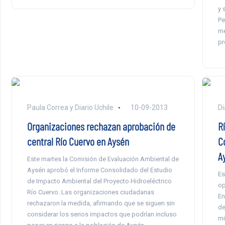
y 
Pe
me
pr
Paula Correa y Diario Uchile
10-09-2013
Di
Organizaciones rechazan aprobación de
R
central Río Cuervo en Aysén
C
A
Este martes la Comisión de Evaluación Ambiental de
Aysén aprobó el Informe Consolidado del Estudio
Es
de Impacto Ambiental del Proyecto Hidroeléctrico
op
Río Cuervo. Las organizaciones ciudadanas
En
rechazaron la medida, afirmando que se siguen sin
de
considerar los serios impactos que podrían incluso
mi