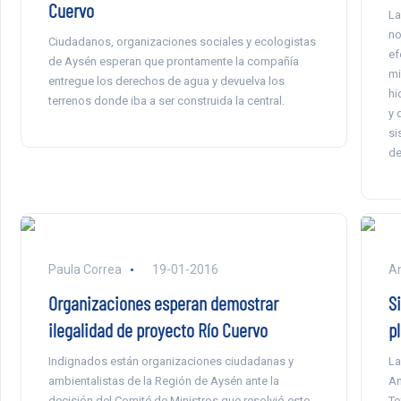
Cuervo
La
no
Ciudadanos, organizaciones sociales y ecologistas
ef
de Aysén esperan que prontamente la compañía
mi
entregue los derechos de agua y devuelva los
hi
terrenos donde iba a ser construida la central.
y 
si
de
Paula Correa
19-01-2016
An
Organizaciones esperan demostrar
S
ilegalidad de proyecto Río Cuervo
pl
Indignados están organizaciones ciudadanas y
La
ambientalistas de la Región de Aysén ante la
An
decisión del Comité de Ministros que resolvió este
Te