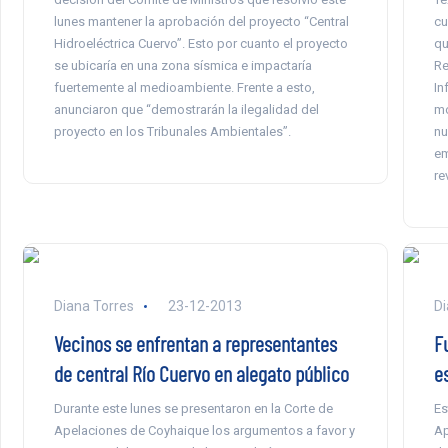
lunes mantener la aprobación del proyecto “Central
cu
Hidroeléctrica Cuervo”. Esto por cuanto el proyecto
qu
se ubicaría en una zona sísmica e impactaría
Re
fuertemente al medioambiente. Frente a esto,
In
anunciaron que “demostrarán la ilegalidad del
mo
proyecto en los Tribunales Ambientales”.
nu
em
re
Diana Torres
23-12-2013
Di
Vecinos se enfrentan a representantes
F
de central Río Cuervo en alegato público
e
Durante este lunes se presentaron en la Corte de
Es
Apelaciones de Coyhaique los argumentos a favor y
Ap