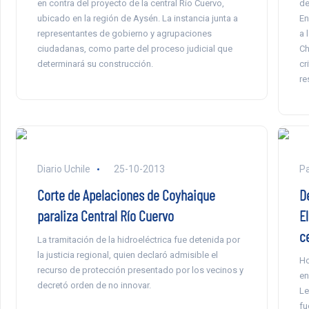
en contra del proyecto de la central Río Cuervo,
de
ubicado en la región de Aysén. La instancia junta a
En
representantes de gobierno y agrupaciones
a 
ciudadanas, como parte del proceso judicial que
Ch
determinará su construcción.
cr
re
Diario Uchile
25-10-2013
Pa
Corte de Apelaciones de Coyhaique
D
paraliza Central Río Cuervo
El
c
La tramitación de la hidroeléctrica fue detenida por
la justicia regional, quien declaró admisible el
Ho
recurso de protección presentado por los vecinos y
en
decretó orden de no innovar.
Le
fu