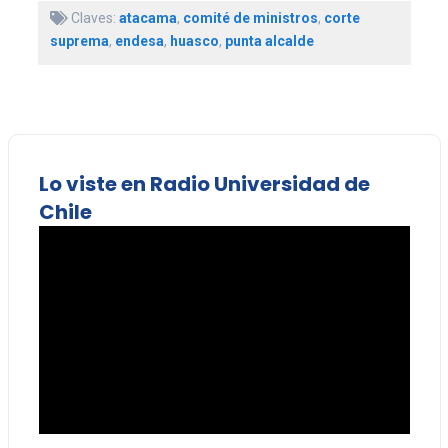
Claves:
atacama
,
comité de ministros
,
corte
suprema
,
endesa
,
huasco
,
punta alcalde
Lo viste en Radio Universidad de
Chile