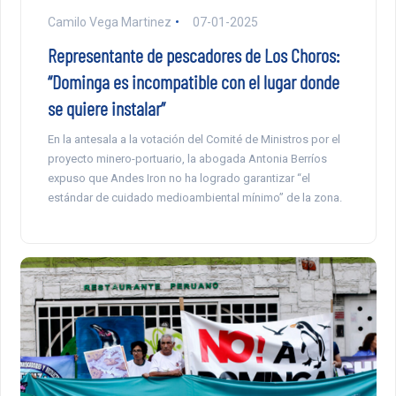
Camilo Vega Martinez
07-01-2025
Representante de pescadores de Los Choros:
“Dominga es incompatible con el lugar donde
se quiere instalar”
En la antesala a la votación del Comité de Ministros por el
proyecto minero-portuario, la abogada Antonia Berríos
expuso que Andes Iron no ha logrado garantizar “el
estándar de cuidado medioambiental mínimo” de la zona.