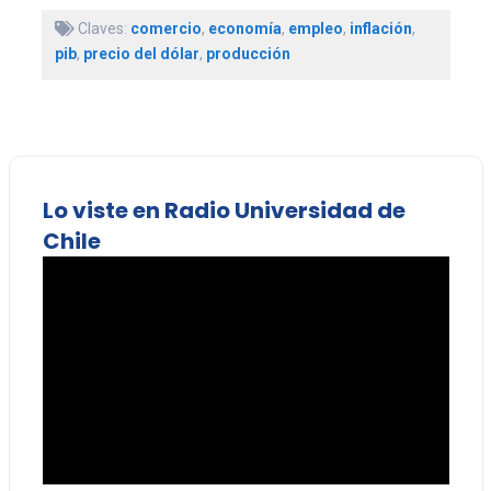
Claves:
comercio
,
economía
,
empleo
,
inflación
,
pib
,
precio del dólar
,
producción
Lo viste en Radio Universidad de
Chile