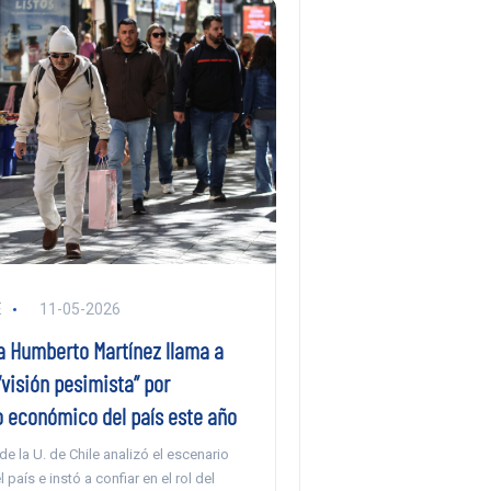
E
11-05-2026
 Humberto Martínez llama a
“visión pesimista” por
económico del país este año
e la U. de Chile analizó el escenario
 país e instó a confiar en el rol del