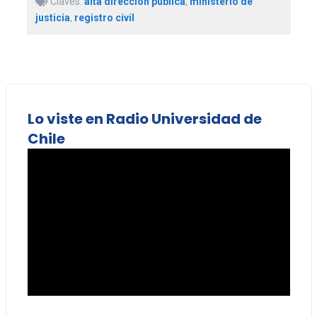
Claves:
alta dirección pública
,
ministerio de
justicia
,
registro civil
Lo viste en Radio Universidad de
Chile