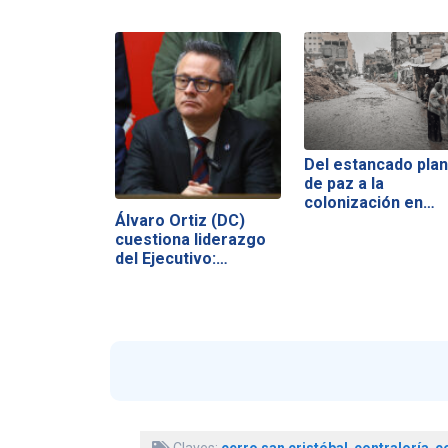
Del estancado plan
de paz a la
colonización en…
Álvaro Ortiz (DC)
cuestiona liderazgo
del Ejecutivo:…
Claves:
cerro san cristóbal
,
contraloría
,
c