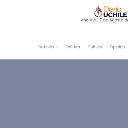
Año XVIII, 7 de
Agosto
d
Noticias
Política
Cultura
Opinión