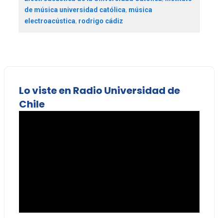
de música universidad católica
,
música
electroacústica
,
rodrigo cádiz
Lo viste en Radio Universidad de
Chile