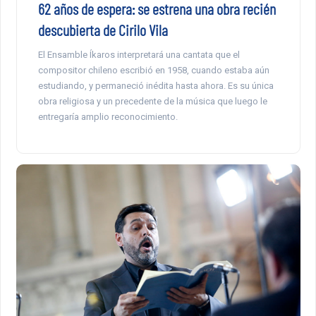
62 años de espera: se estrena una obra recién
descubierta de Cirilo Vila
El Ensamble Íkaros interpretará una cantata que el
compositor chileno escribió en 1958, cuando estaba aún
estudiando, y permaneció inédita hasta ahora. Es su única
obra religiosa y un precedente de la música que luego le
entregaría amplio reconocimiento.