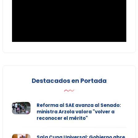
Destacados en Portada
Reforma al SAE avanza al Senado:
ministra Arzola valora "volver a
reconocer el mérito"
Sala Cuna Universal: Gobierno abre