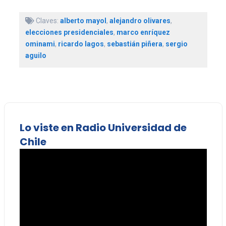
Claves:
alberto mayol
,
alejandro olivares
,
elecciones presidenciales
,
marco enríquez
ominami
,
ricardo lagos
,
sebastián piñera
,
sergio
aguilo
Lo viste en Radio Universidad de
Chile