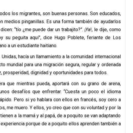
 todos los migrantes, son buenas personas. Son educados,
on medios pinganillas. Es una forma también de ayudarlos
cen: “tío ¿me puede dar un trabajito?”. ¡Ya!, le dije, como
oy su peguita aquí”, dice Hugo Poblete, feriante de Los
no a un estudiante haitiano.
 Unidas, hacía un llamamiento a la comunidad internacional
to mundial para una migración segura, regular y ordenada
, prosperidad, dignidad y oportunidades para todos.
era que mientras pueda, aportará con su grano de arena,
nos desafíos que enfrentar. “Cuesta un poco el idioma
ido. Pero si yo hablara con ellos en francés, soy cero a
los, me muero. Y ellos, yo creo que con su voluntad y por la
 tienen a la mamá y al papá, de a poquito se van adaptando
a experiencia porque de a poquito ellos aprenden también a