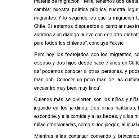
materia de migración. ”Mira, tenemos dos desafí
cambiar nuestra política pública, nuestra legi
migrantes. Y lo segundo, es que la migración 
Chile. Si estamos dispuestos a cambiar nuestra 
abrirnos a un diálogo nuevo con ese otro distint
para todos los chilenos”, concluye Yaksic.
Pero hoy los festejados son los migrantes, c
esposo y dos hijos desde hace 7 años en Chile 
así podemos conocer a otras personas, y pod
más poh. Conocer un poco más de las culturas
encuentro muy bien, muy linda”.
Quienes más se divierten son los niños y niñas
jugando en los jardines. Dos niñas haitianas,
escondite; y a la comida y a las bebés; y a las m
niñas emocionadas, como si los juegos, al igual q
Mientras ellas continuar corriendo y brincan