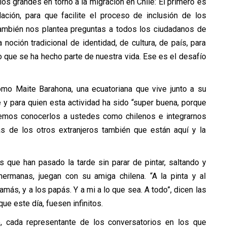
os grandes en torno a la migración en Chile: El primero es
slación, para que facilite el proceso de inclusión de los
también nos plantea preguntas a todos los ciudadanos de
noción tradicional de identidad, de cultura, de país, para
o que se ha hecho parte de nuestra vida. Ese es el desafío
omo Maite Barahona, una ecuatoriana que vive junto a su
y para quien esta actividad ha sido “super buena, porque
emos conocerlos a ustedes como chilenos e integrarnos
 de los otros extranjeros también que están aquí y la
 que han pasado la tarde sin parar de pintar, saltando y
 hermanas, juegan con su amiga chilena. “A la pinta y al
amás, y a los papás. Y a mi a lo que sea. A todo”, dicen las
ue este día, fuesen infinitos.
do, cada representante de los conversatorios en los que