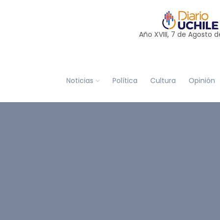
Año XVIII, 7 de
Agosto
d
Noticias
Política
Cultura
Opinión