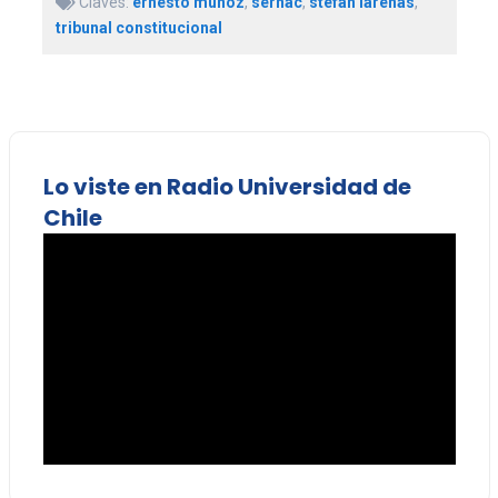
Claves:
ernesto muñoz
,
sernac
,
stefan larenas
,
tribunal constitucional
Lo viste en Radio Universidad de
Chile