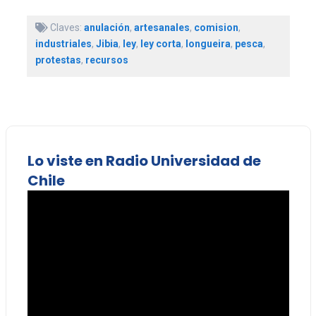
Claves:
anulación
,
artesanales
,
comision
,
industriales
,
Jibia
,
ley
,
ley corta
,
longueira
,
pesca
,
protestas
,
recursos
Lo viste en Radio Universidad de
Chile