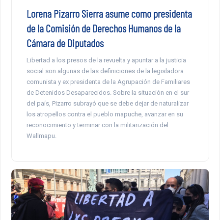
Lorena Pizarro Sierra asume como presidenta
de la Comisión de Derechos Humanos de la
Cámara de Diputados
Libertad a los presos de la revuelta y apuntar a la justicia
social son algunas de las definiciones de la legisladora
comunista y ex presidenta de la Agrupación de Familiares
de Detenidos Desaparecidos. Sobre la situación en el sur
del país, Pizarro subrayó que se debe dejar de naturalizar
los atropellos contra el pueblo mapuche, avanzar en su
reconocimiento y terminar con la militarización del
Wallmapu.