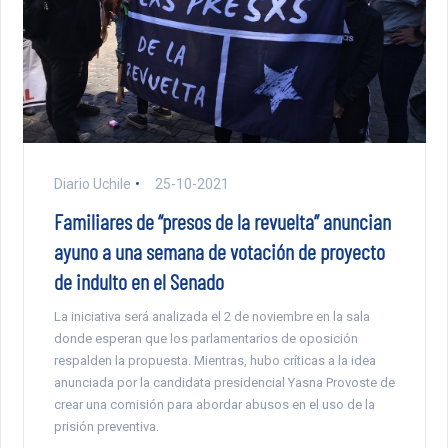
Diario Uchile
25-10-2021
Familiares de “presos de la revuelta” anuncian
ayuno a una semana de votación de proyecto
de indulto en el Senado
La iniciativa será analizada el 2 de noviembre en la sala
donde esperan que los parlamentarios de oposición
respalden la propuesta. Mientras, hubo críticas a la idea
anunciada por la candidata presidencial Yasna Provoste de
crear una comisión para abordar abusos en el uso de la
prisión preventiva.