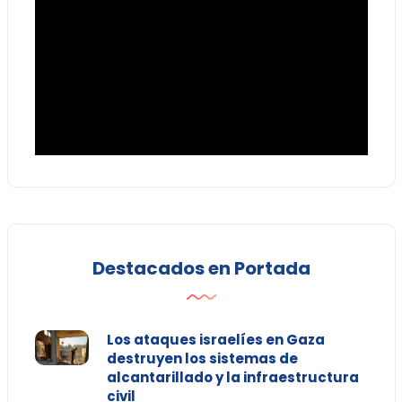
Destacados en Portada
Los ataques israelíes en Gaza
destruyen los sistemas de
alcantarillado y la infraestructura
civil